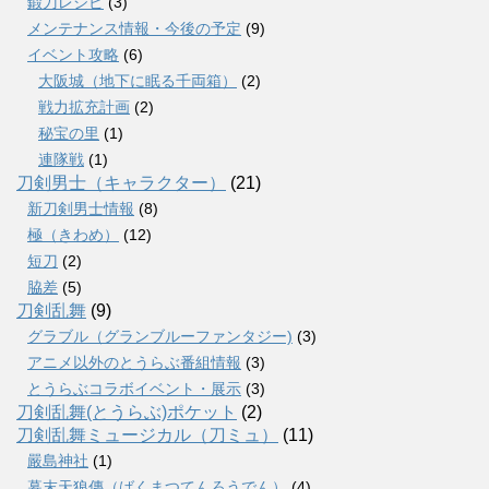
鍛刀レシピ
(3)
メンテナンス情報・今後の予定
(9)
イベント攻略
(6)
大阪城（地下に眠る千両箱）
(2)
戦力拡充計画
(2)
秘宝の里
(1)
連隊戦
(1)
刀剣男士（キャラクター）
(21)
新刀剣男士情報
(8)
極（きわめ）
(12)
短刀
(2)
脇差
(5)
刀剣乱舞
(9)
グラブル（グランブルーファンタジー)
(3)
アニメ以外のとうらぶ番組情報
(3)
とうらぶコラボイベント・展示
(3)
刀剣乱舞(とうらぶ)ポケット
(2)
刀剣乱舞ミュージカル（刀ミュ）
(11)
嚴島神社
(1)
幕末天狼傳（ばくまつてんろうでん）
(4)