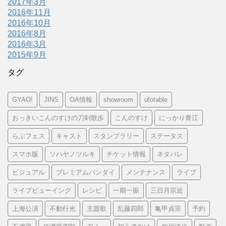
2017年3月
2016年11月
2016年10月
2016年8月
2016年3月
2015年9月
タグ
GYAO!
JINS
OA情報
showroom
ufotable
おっきいこんのすけの刀剣散歩
こんのすけ
にっかり青江
らぶフェス
キャスト
スタンプラリー
ステータス
スマホ版
ソハヤノツルキ
チケット情報
ネタバレ
ビジュアル
プレミアムバンダイ
メンテナンス
ライブ
ライブビューイング
レシピ
一期一振
三日月宗近
上海公演
不動行光
主題歌
乱藤四郎
亀甲貞宗
予約