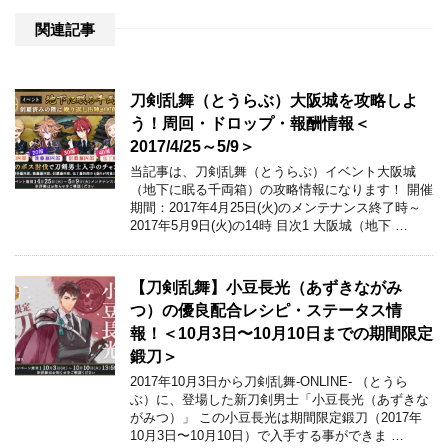
関連記事
刀剣乱舞（とうらぶ）大阪城を攻略しよ
う！周回・ドロップ・報酬情報＜
2017/4/25～5/9＞
当記事は、刀剣乱舞（とうらぶ）イベント大阪城
（地下に眠る千両箱）の攻略情報になります！ 開催
期間：2017年4月25日(火)のメンテナンス終了時～
2017年5月9日(火)の14時 目次1 大阪城（地下 …
【刀剣乱舞】小豆長光（あずきながみ
つ）の優良配合レシピ・ステータス情
報！＜10月3日〜10月10日までの期間限定
鍛刀＞
2017年10月3日から刀剣乱舞-ONLINE- （とうら
ぶ）に、登場した新刀剣男士「小豆長光（あずきな
がみつ）」 この小豆長光は期間限定鍛刀（2017年
10月3日〜10月10日）で入手する事ができま …