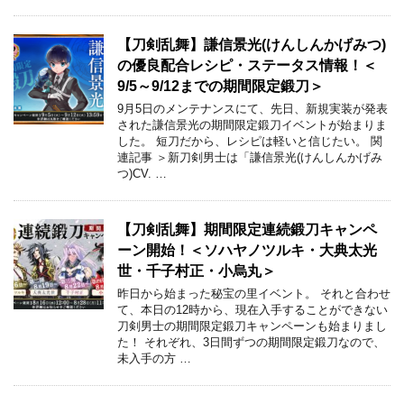
【刀剣乱舞】謙信景光(けんしんかげみつ)
の優良配合レシピ・ステータス情報！＜
9/5～9/12までの期間限定鍛刀＞
9月5日のメンテナンスにて、先日、新規実装が発表
された謙信景光の期間限定鍛刀イベントが始まりま
した。 短刀だから、レシピは軽いと信じたい。 関
連記事 ＞新刀剣男士は「謙信景光(けんしんかげみ
つ)CV. …
【刀剣乱舞】期間限定連続鍛刀キャンペ
ーン開始！＜ソハヤノツルキ・大典太光
世・千子村正・小烏丸＞
昨日から始まった秘宝の里イベント。 それと合わせ
て、本日の12時から、現在入手することができない
刀剣男士の期間限定鍛刀キャンペーンも始まりまし
た！ それぞれ、3日間ずつの期間限定鍛刀なので、
未入手の方 …