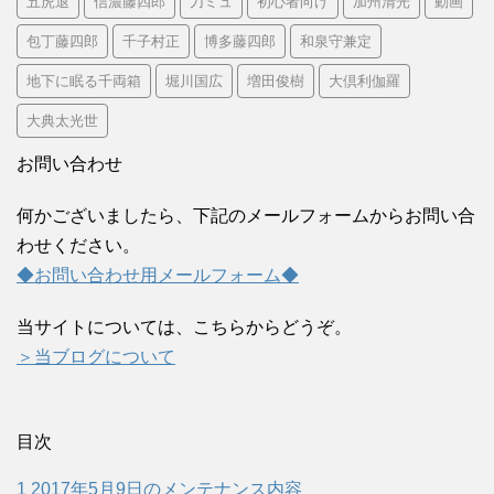
五虎退
信濃藤四郎
刀ミュ
初心者向け
加州清光
動画
包丁藤四郎
千子村正
博多藤四郎
和泉守兼定
地下に眠る千両箱
堀川国広
増田俊樹
大倶利伽羅
大典太光世
お問い合わせ
何かございましたら、下記のメールフォームからお問い合
わせください。
◆お問い合わせ用メールフォーム◆
当サイトについては、こちらからどうぞ。
＞当ブログについて
目次
1
2017年5月9日のメンテナンス内容