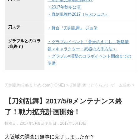
・2017年秋冬公演
・真剣乱舞祭2017（らぶフェス）
刀ステ
・舞台『刀剣乱舞』 ジョ伝
グラブルとのコラ
・グラブルイベント「蒼天のえにし」攻略情
ボ(終了)
報＜キャラクター・武器の入手方法＞
・グラブル×活撃のコラボイベント開始までの
準備
刀剣乱舞攻略まとめ.com(HOME)
>
刀剣乱舞（とうらぶ）ゲーム攻略
>
【刀剣乱舞】2017/5/9メンテナンス終
了！戦力拡充計画開始！
投稿日：2017年5月9日 更新日：
2017年5月10日
大阪城の調査は無事に完了しましたか？