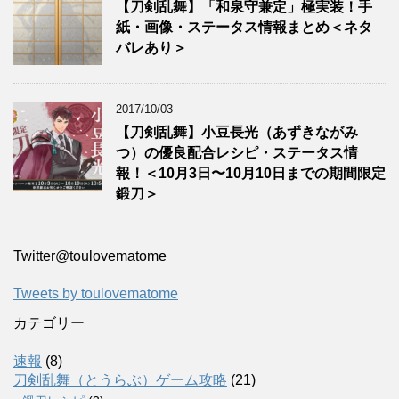
【刀剣乱舞】「和泉守兼定」極実装！手
紙・画像・ステータス情報まとめ＜ネタ
バレあり＞
2017/10/03
【刀剣乱舞】小豆長光（あずきながみ
つ）の優良配合レシピ・ステータス情
報！＜10月3日〜10月10日までの期間限定
鍛刀＞
Twitter‎@toulovematome
Tweets by toulovematome
カテゴリー
速報
(8)
刀剣乱舞（とうらぶ）ゲーム攻略
(21)