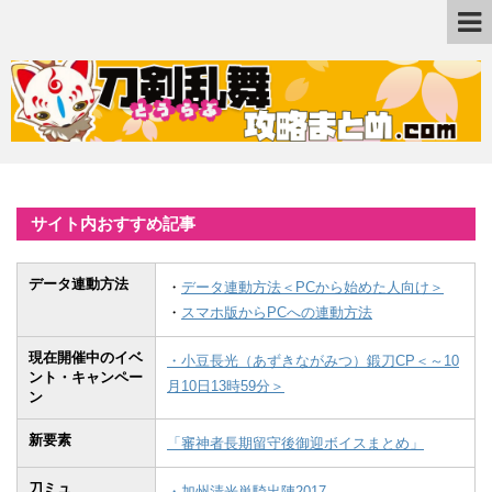
サイト内おすすめ記事
データ連動方法
・
データ連動方法＜PCから始めた人向け＞
・
スマホ版からPCへの連動方法
現在開催中のイベ
・小豆長光（あずきながみつ）鍛刀CP＜～10
ント・キャンペー
月10日13時59分＞
ン
新要素
「審神者長期留守後御迎ボイスまとめ」
刀ミュ
・加州清光単騎出陣2017