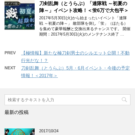
刀剣乱舞（とうらぶ）「連隊戦 ～初夏の
陣～」イベント攻略！＜蛍6万で大包平＞
2017年5月30日(火)から始まったいイベント「連隊
戦 ～初夏の陣～」 敵部隊を倒し「蛍」（ほたる）
を集めて豪華報酬と交換出来るチャンスです。 開催
期間：2017年5月30日(火)のメンテナンス終了 …
PREV
【極情報】新たな極刀剣男士のシルエット公開！不動
行光だな！？
NEXT
刀剣乱舞（とうらぶ）5月・6月イベント・今後の予定
情報！＜2017年＞
最新の投稿
2017/10/24