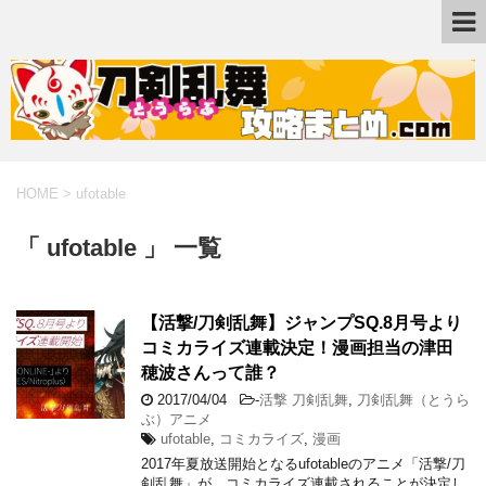
HOME
>
ufotable
「 ufotable 」 一覧
【活撃/刀剣乱舞】ジャンプSQ.8月号より
コミカライズ連載決定！漫画担当の津田
穂波さんって誰？
2017/04/04
-
活撃 刀剣乱舞
,
刀剣乱舞（とうら
ぶ）アニメ
ufotable
,
コミカライズ
,
漫画
2017年夏放送開始となるufotableのアニメ「活撃/刀
剣乱舞」が、コミカライズ連載されることが決定し