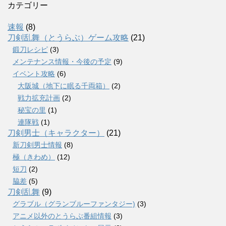
カテゴリー
速報
(8)
刀剣乱舞（とうらぶ）ゲーム攻略
(21)
鍛刀レシピ
(3)
メンテナンス情報・今後の予定
(9)
イベント攻略
(6)
大阪城（地下に眠る千両箱）
(2)
戦力拡充計画
(2)
秘宝の里
(1)
連隊戦
(1)
刀剣男士（キャラクター）
(21)
新刀剣男士情報
(8)
極（きわめ）
(12)
短刀
(2)
脇差
(5)
刀剣乱舞
(9)
グラブル（グランブルーファンタジー)
(3)
アニメ以外のとうらぶ番組情報
(3)