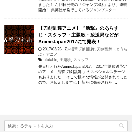
ました！ 7月4日発売の「ジャンプSQ.」より、連載
開始！ 集英社が発行しているジャンプスクエ …
【刀剣乱舞アニメ】『活撃』のあらす
じ・スタッフ・主題歌・放送局などが
AnimeJapan2017にて発表！
2017/03/26
-
活撃 刀剣乱舞
,
刀剣乱舞（とうら
ぶ）アニメ
ufotable
,
主題歌
,
スタッフ
先日行われたAnimeJapan2017。 2017年夏放送予定
のアニメ「活撃-刀剣乱舞-」のスペシャルステージ
もありました！ そこで様々な情報が公開されました
ので、お伝えしますね！ 新たに発表された …