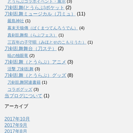
とうらぶコラボイベント・展示
(3)
刀剣乱舞(とうらぶ)ポケット
(2)
刀剣乱舞ミュージカル（刀ミュ）
(11)
嚴島神社
(1)
幕末天狼傳（ばくまつてんろうでん）
(4)
真剣乱舞祭（らぶフェス）
(1)
三百年の子守唄（みほとせのこもりうた）
(1)
刀剣乱舞舞台（刀ステ）
(2)
暁の独眼竜
(2)
刀剣乱舞（とうらぶ）アニメ
(3)
活撃 刀剣乱舞
(3)
刀剣乱舞（とうらぶ）グッズ
(8)
刀剣乱舞関連書籍
(1)
コラボグッズ
(3)
当ブログについて
(1)
アーカイブ
2017年10月
2017年9月
2017年8月