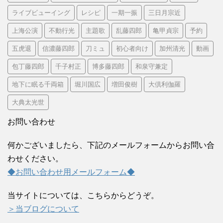
ライブビューイング
レシピ
一期一振
三日月宗近
上海公演
不動行光
主題歌
乱藤四郎
亀甲貞宗
予約
五虎退
信濃藤四郎
刀ミュ
初心者向け
加州清光
動画
包丁藤四郎
千子村正
博多藤四郎
和泉守兼定
地下に眠る千両箱
堀川国広
増田俊樹
大倶利伽羅
大典太光世
お問い合わせ
何かございましたら、下記のメールフォームからお問い合
わせください。
◆お問い合わせ用メールフォーム◆
当サイトについては、こちらからどうぞ。
＞当ブログについて