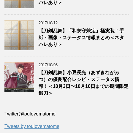
バレあり＞
2017/10/12
【刀剣乱舞】「和泉守兼定」極実装！手
紙・画像・ステータス情報まとめ＜ネタ
バレあり＞
2017/10/03
【刀剣乱舞】小豆長光（あずきながみ
つ）の優良配合レシピ・ステータス情
報！＜10月3日〜10月10日までの期間限定
鍛刀＞
Twitter‎@toulovematome
Tweets by toulovematome