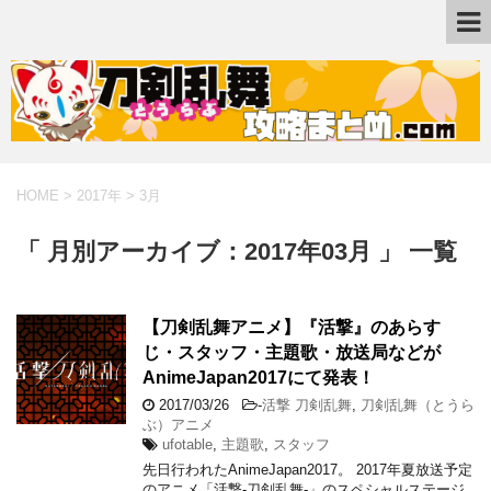
HOME
>
2017年
>
3月
「 月別アーカイブ：2017年03月 」 一覧
【刀剣乱舞アニメ】『活撃』のあらす
じ・スタッフ・主題歌・放送局などが
AnimeJapan2017にて発表！
2017/03/26
-
活撃 刀剣乱舞
,
刀剣乱舞（とうら
ぶ）アニメ
ufotable
,
主題歌
,
スタッフ
先日行われたAnimeJapan2017。 2017年夏放送予定
のアニメ「活撃-刀剣乱舞-」のスペシャルステージ