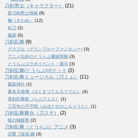
刀剣男士（キャラクター）
(21)
新刀剣男士情報
(8)
極（きわめ）
(12)
短刀
(2)
脇差
(5)
刀剣乱舞
(9)
グラブル（グランブルーファンタジー)
(3)
アニメ以外のとうらぶ番組情報
(3)
とうらぶコラボイベント・展示
(3)
刀剣乱舞(とうらぶ)ポケット
(2)
刀剣乱舞ミュージカル（刀ミュ）
(11)
嚴島神社
(1)
幕末天狼傳（ばくまつてんろうでん）
(4)
真剣乱舞祭（らぶフェス）
(1)
三百年の子守唄（みほとせのこもりうた）
(1)
刀剣乱舞舞台（刀ステ）
(2)
暁の独眼竜
(2)
刀剣乱舞（とうらぶ）アニメ
(3)
活撃 刀剣乱舞
(3)