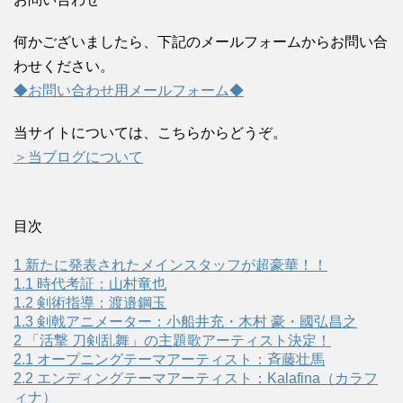
何かございましたら、下記のメールフォームからお問い合
わせください。
◆お問い合わせ用メールフォーム◆
当サイトについては、こちらからどうぞ。
＞当ブログについて
目次
1
新たに発表されたメインスタッフが超豪華！！
1.1
時代考証：山村竜也
1.2
剣術指導：渡邉鋼玉
1.3
剣戟アニメーター：小船井充・木村 豪・國弘昌之
2
「活撃 刀剣乱舞」の主題歌アーティスト決定！
2.1
オープニングテーマアーティスト：斉藤壮馬
2.2
エンディングテーマアーティスト：Kalafina（カラフ
ィナ）