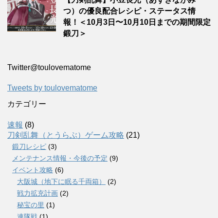
つ）の優良配合レシピ・ステータス情
報！＜10月3日〜10月10日までの期間限定
鍛刀＞
Twitter‎@toulovematome
Tweets by toulovematome
カテゴリー
速報
(8)
刀剣乱舞（とうらぶ）ゲーム攻略
(21)
鍛刀レシピ
(3)
メンテナンス情報・今後の予定
(9)
イベント攻略
(6)
大阪城（地下に眠る千両箱）
(2)
戦力拡充計画
(2)
秘宝の里
(1)
連隊戦
(1)