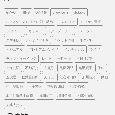
GYAO!
JINS
OA情報
showroom
ufotable
おっきいこんのすけの刀剣散歩
こんのすけ
にっかり青江
らぶフェス
キャスト
スタンプラリー
ステータス
スマホ版
ソハヤノツルキ
チケット情報
ネタバレ
ビジュアル
プレミアムバンダイ
メンテナンス
ライブ
ライブビューイング
レシピ
一期一振
三日月宗近
上海公演
不動行光
主題歌
乱藤四郎
亀甲貞宗
予約
五虎退
信濃藤四郎
刀ミュ
初心者向け
加州清光
動画
包丁藤四郎
千子村正
博多藤四郎
和泉守兼定
地下に眠る千両箱
堀川国広
増田俊樹
大倶利伽羅
大典太光世
お問い合わせ