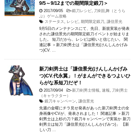
9/5～9/12までの期間限定鍛刀＞
2017/09/05
-
鍛刀レシピ
,
刀剣乱舞（とうら
ぶ）ゲーム攻略
ステータス
,
レシピ
,
期間限定鍛刀
,
謙信景光
9月5日のメンテナンスにて、先日、新規実装が発表
された謙信景光の期間限定鍛刀イベントが始まりま
した。 短刀だから、レシピは軽いと信じたい。 関
連記事 ＞新刀剣男士は「謙信景光(けんしんかげみ
つ)CV. …
新刀剣男士は「謙信景光(けんしんかげみ
つ)CV.代永翼」！がまんができるつよいひ
らがな系短刀だぞ！
2017/09/04
-
新刀剣男士情報
,
速報
,
刀剣男士
（キャラクター）
鍛刀キャンペーン
,
謙信景光
先週の金曜にチラ見せ発表があった新刀剣男士の全
身画像やCVが、発表されました！ 関連記事 ＞新刀
剣男士は上杉の刀？鍛刀キャンペーンで実装か 新刀
剣男士は短刀「謙信景光(けんしんかげみつ)」 【新
しい刀 …