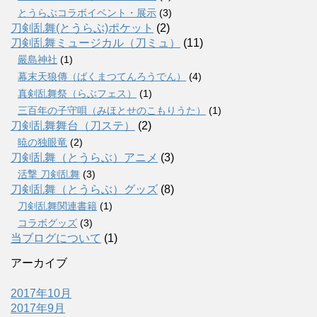
とうらぶコラボイベント・展示
(3)
刀剣乱舞(とうらぶ)ポケット
(2)
刀剣乱舞ミュージカル（刀ミュ）
(11)
嚴島神社
(1)
幕末天狼傳（ばくまつてんろうでん）
(4)
真剣乱舞祭（らぶフェス）
(1)
三百年の子守唄（みほとせのこもりうた）
(1)
刀剣乱舞舞台（刀ステ）
(2)
暁の独眼竜
(2)
刀剣乱舞（とうらぶ）アニメ
(3)
活撃 刀剣乱舞
(3)
刀剣乱舞（とうらぶ）グッズ
(8)
刀剣乱舞関連書籍
(1)
コラボグッズ
(3)
当ブログについて
(1)
アーカイブ
2017年10月
2017年9月