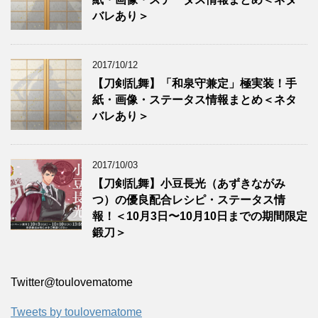
バレあり＞
2017/10/12
【刀剣乱舞】「和泉守兼定」極実装！手
紙・画像・ステータス情報まとめ＜ネタ
バレあり＞
2017/10/03
【刀剣乱舞】小豆長光（あずきながみ
つ）の優良配合レシピ・ステータス情
報！＜10月3日〜10月10日までの期間限定
鍛刀＞
Twitter‎@toulovematome
Tweets by toulovematome