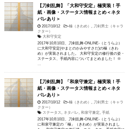
【刀剣乱舞】「大和守安定」極実装！手
紙・画像・ステータス情報まとめ＜ネタ
バレあり＞
2017/10/12
-
極（きわめ）
,
刀剣男士（キャラ
クター）
大和守安定
2017年10月10日、刀剣乱舞-ONLINE-（とうらぶ）
に大和守安定(やまとのかみやすさだ)の極（きわ
め）が実装されました。 大和守安定の修行後の姿・
ステータス、手紙内容についてまとめました！ ※
…
【刀剣乱舞】「和泉守兼定」極実装！手
紙・画像・ステータス情報まとめ＜ネタ
バレあり＞
2017/10/12
-
極（きわめ）
,
刀剣男士（キャラ
クター）
ステータス
,
ネタバレ
,
和泉守兼定
,
手紙
2017年10月10日、刀剣乱舞-ONLINE-（とうらぶ）
に和泉守兼定の「極」（きわめ）が実装されまし