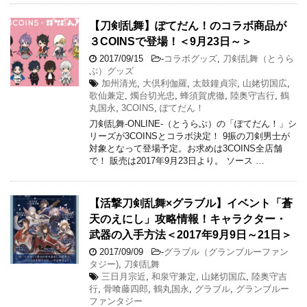
【刀剣乱舞】ぽてだん！のコラボ商品が
３COINSで登場！＜9月23日～＞
2017/09/15
-
コラボグッズ
,
刀剣乱舞（とうら
ぶ）グッズ
加州清光
,
大倶利伽羅
,
太鼓鐘貞宗
,
山姥切国広
,
歌仙兼定
,
燭台切光忠
,
蜂須賀虎徹
,
陸奥守吉行
,
鶴
丸国永
,
3COINS
,
ぽてだん！
刀剣乱舞-ONLINE-（とうらぶ）の「ぽてだん！」シ
リーズが3COINSとコラボ決定！ 9振の刀剣男士が
対象となって登場予定。お求めは3COINS全店舗
で！ 販売は2017年9月23日より。 ソース …
【活撃刀剣乱舞×グラブル】イベント「蒼
天のえにし」攻略情報！キャラクター・
武器の入手方法＜2017年9月9日～21日＞
2017/09/09
-
グラブル（グランブルーファン
タジー)
,
刀剣乱舞
三日月宗近
,
和泉守兼定
,
山姥切国広
,
陸奥守吉
行
,
骨喰藤四郎
,
鶴丸国永
,
グラブル
,
グランブルー
ファンタジー