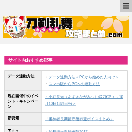
サイト内おすすめ記事
データ連動方法
・
データ連動方法＜PCから始めた人向け＞
・
スマホ版からPCへの連動方法
現在開催中のイベ
・小豆長光（あずきながみつ）鍛刀CP＜～10
ント・キャンペー
月10日13時59分＞
ン
新要素
「審神者長期留守後御迎ボイスまとめ」
刀ミュ
・加州清光単騎出陣2017