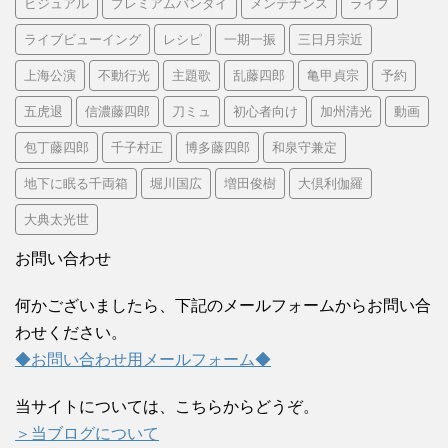
ビジュアル
プレミアムバンダイ
メンテナンス
ライブ
ライブビューイング
レシピ
一期一振
三日月宗近
上海公演
不動行光
主題歌
乱藤四郎
亀甲貞宗
予約
五虎退
信濃藤四郎
刀ミュ
初心者向け
加州清光
動画
包丁藤四郎
千子村正
博多藤四郎
和泉守兼定
地下に眠る千両箱
堀川国広
増田俊樹
大倶利伽羅
大典太光世
お問い合わせ
何かございましたら、下記のメールフォームからお問い合
わせください。
◆お問い合わせ用メールフォーム◆
当サイトについては、こちらからどうぞ。
＞当ブログについて