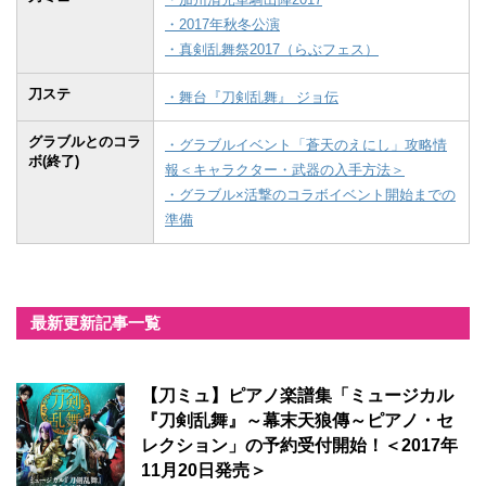
・2017年秋冬公演
・真剣乱舞祭2017（らぶフェス）
刀ステ
・舞台『刀剣乱舞』 ジョ伝
グラブルとのコラ
・グラブルイベント「蒼天のえにし」攻略情
ボ(終了)
報＜キャラクター・武器の入手方法＞
・グラブル×活撃のコラボイベント開始までの
準備
最新更新記事一覧
【刀ミュ】ピアノ楽譜集「ミュージカル
『刀剣乱舞』～幕末天狼傳～ピアノ・セ
レクション」の予約受付開始！＜2017年
11月20日発売＞