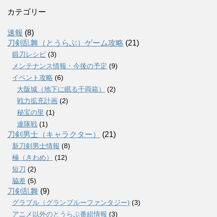
カテゴリー
速報
(8)
刀剣乱舞（とうらぶ）ゲーム攻略
(21)
鍛刀レシピ
(3)
メンテナンス情報・今後の予定
(9)
イベント攻略
(6)
大阪城（地下に眠る千両箱）
(2)
戦力拡充計画
(2)
秘宝の里
(1)
連隊戦
(1)
刀剣男士（キャラクター）
(21)
新刀剣男士情報
(8)
極（きわめ）
(12)
短刀
(2)
脇差
(5)
刀剣乱舞
(9)
グラブル（グランブルーファンタジー)
(3)
アニメ以外のとうらぶ番組情報
(3)