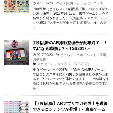
2017/09/23
-
刀剣乱舞（とうらぶ）グッズ
刀剣乱舞（とうらぶ）の新商品「極」のグッズが9
月末に発売！ 2017年9月23日、東京ゲームショウで
情報が公開されました。 関連記事 ＞東京ゲームシ
ョウ2017でステージ開催決定！ 新商品「極」のグ
ッ …
刀剣乱舞のAR撮影整理券が配布終了…！
気になる感想は？＜TGS2017＞
2017/09/23
-
とうらぶコラボイベント・展示
,
刀剣乱舞
東京ゲームショウ2017（TGS2017）
東京ゲームショウ2017の「DMM GAMESブース」
では自分のスマホに刀剣男子を顕現させる事が出来
るアプリコンテンツが体験できます。 この体験をす
るには10時から配布される整理券が必要なのですが
あっ …
【刀剣乱舞】ARアプリで刀剣男士を獲得
できるコンテンツが登場！＜東京ゲーム