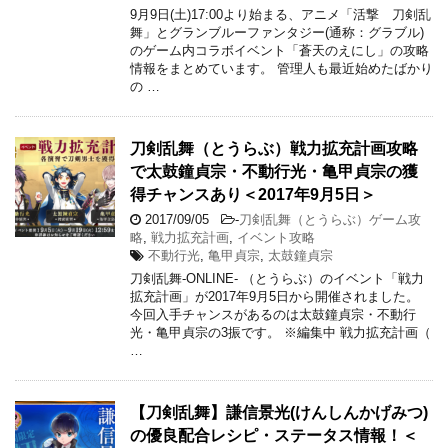
9月9日(土)17:00より始まる、アニメ「活撃 刀剣乱
舞」とグランブルーファンタジー(通称：グラブル)
のゲーム内コラボイベント「蒼天のえにし」の攻略
情報をまとめています。 管理人も最近始めたばかり
の …
刀剣乱舞（とうらぶ）戦力拡充計画攻略
で太鼓鐘貞宗・不動行光・亀甲貞宗の獲
得チャンスあり＜2017年9月5日＞
2017/09/05
-
刀剣乱舞（とうらぶ）ゲーム攻
略
,
戦力拡充計画
,
イベント攻略
不動行光
,
亀甲貞宗
,
太鼓鐘貞宗
刀剣乱舞-ONLINE- （とうらぶ）のイベント「戦力
拡充計画」が2017年9月5日から開催されました。
今回入手チャンスがあるのは太鼓鐘貞宗・不動行
光・亀甲貞宗の3振です。 ※編集中 戦力拡充計画（
…
【刀剣乱舞】謙信景光(けんしんかげみつ)
の優良配合レシピ・ステータス情報！＜