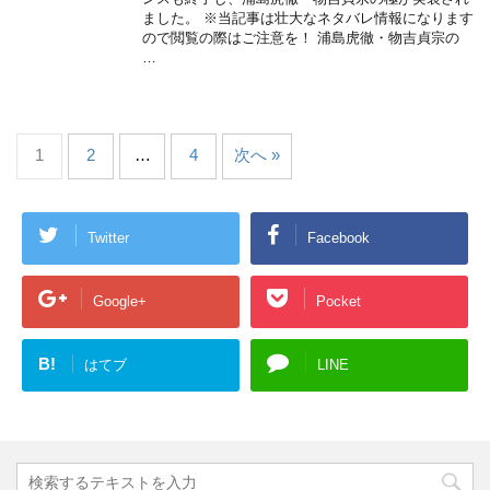
ました。 ※当記事は壮大なネタバレ情報になります
ので閲覧の際はご注意を！ 浦島虎徹・物吉貞宗の
…
1
2
…
4
次へ »
Twitter
Facebook
Google+
Pocket
B!
はてブ
LINE