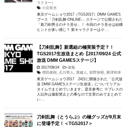
ラクター）
小豆長光
東京ゲームショウ2017（TGS2017）DMM GAMES
ブース「刀剣乱舞-ONLINE-」ステージで公開された
「新刀剣男士のチラ見せ」！ 今回のチラ見せは結構
ヒントが多い感じ？ 新キャラクターは小 …
【刀剣乱舞】新選組の極実装予定？！
TGS2017生放送まとめ【2017/09/24 公式
放送 DMM GAMESステージ】
2017/09/24
-
速報
増田俊樹
,
石川界人
,
濱健人
,
前野智昭
,
興津和幸
東京ゲームショウ2017 24日に開催された「公式放
送 DMM GAMESステージ生放送」についてリアル
タイムでまとめていきます。是非参考に ※プレスの
人以外は撮影禁止との事なので文章のみでまとめて
い …
刀剣乱舞（とうらぶ）の極グッズが9月末
に登場予定！＜TGS2017＞