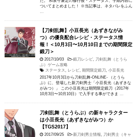
た。 和泉守兼定の修行後・ステータス、手紙内容に
ついてまとめました！ ※当記事は、ネタバレをふん
…
【刀剣乱舞】小豆長光（あずきながみ
つ）の優良配合レシピ・ステータス情
報！＜10月3日〜10月10日までの期間限定
鍛刀＞
2017/10/03
-
鍛刀レシピ
,
刀剣乱舞（とうら
ぶ）ゲーム攻略
ステータス
,
レシピ
,
期間限定鍛刀
,
小豆長光
2017年10月3日から刀剣乱舞-ONLINE- （とうら
ぶ）に、登場した新刀剣男士「小豆長光（あずきな
がみつ）」 この小豆長光は期間限定鍛刀（2017年
10月3日〜10月10日）で入手する事ができま …
刀剣乱舞（とうらぶ）の新キャラクター
は小豆長光（あずきながみつ）か
【TGS2017】
2017/09/25
-
新刀剣男士情報
,
刀剣男士（キャ