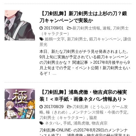
【刀剣乱舞】新刀剣男士は上杉の刀？鍛
刀キャンペーンで実装か
2017/09/01
-
新刀剣男士情報
,
速報
,
刀剣男士
（キャラクター）
姫鶴一文字
,
新刀剣男士
,
鍛刀キャンペーン
,
謙信
景光
本日、新たな刀剣男士がチラ見せ発表されました。
9月上旬に実施が予定されている鍛刀キャンペーン
の刀剣男士かな？ 関連記事 ＞2017年8月後半から9
月上旬までの予定・イベント公開！新刀剣男士もい
るぞ！ …
【刀剣乱舞】浦島虎徹・物吉貞宗の極実
装！＜※手紙・画像ネタバレ情報あり＞
2017/08/29
-
刀剣乱舞（とうらぶ）ゲーム攻
略
,
極（きわめ）
,
メンテナンス情報・今後の予定
,
刀剣男士（キャラクター）
,
脇差
ネタバレ
,
手紙
,
浦島虎徹
,
物吉貞宗
刀剣乱舞-ONLINE- の2017年8月29日のメンテンナ
ンスも終了し、浦島虎徹・物吉貞宗の極が実装され