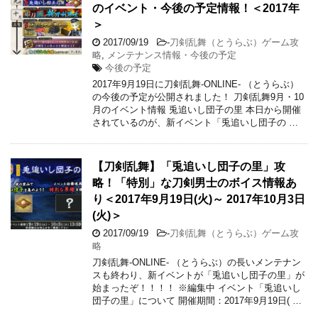
のイベント・今後の予定情報！＜2017年
＞
2017/09/19
-
刀剣乱舞（とうらぶ）ゲーム攻
略
,
メンテナンス情報・今後の予定
今後の予定
2017年9月19日に刀剣乱舞-ONLINE- （とうらぶ）
の今後の予定が公開されました！ 刀剣乱舞9月・10
月のイベント情報 兎追いし団子の里 本日から開催
されているのが、新イベント「兎追いし団子の …
【刀剣乱舞】「兎追いし団子の里」攻
略！「特別」な刀剣男士のボイス情報あ
り＜2017年9月19日(火)～ 2017年10月3日
(火)＞
2017/09/19
-
刀剣乱舞（とうらぶ）ゲーム攻
略
刀剣乱舞-ONLINE- （とうらぶ）の長いメンテナン
スも終わり、新イベントが「兎追いし団子の里」が
始まったぞ！！！！ ※編集中 イベント「兎追いし
団子の里」について 開催期間：2017年9月19日( …