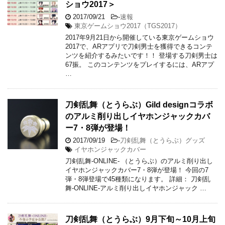
ショウ2017＞
2017/09/21
-
速報
東京ゲームショウ2017（TGS2017）
2017年9月21日から開催している東京ゲームショウ
2017で、ARアプリで刀剣男士を獲得できるコンテ
ンツを紹介するみたいです！！ 登場する刀剣男士は
67振。 このコンテンツをプレイするには、ARアプ
…
刀剣乱舞（とうらぶ）Gild designコラボ
のアルミ削り出しイヤホンジャックカバ
ー7・8弾が登場！
2017/09/19
-
刀剣乱舞（とうらぶ）グッズ
イヤホンジャックカバー
刀剣乱舞-ONLINE- （とうらぶ）のアルミ削り出し
イヤホンジャックカバー7・8弾が登場！ 今回の7
弾・8弾登場で45種類になります。 詳細： 刀剣乱
舞-ONLINE-アルミ削り出しイヤホンジャック …
刀剣乱舞（とうらぶ）9月下旬～10月上旬