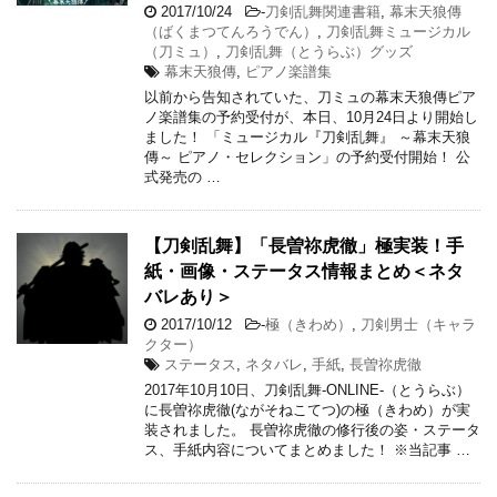
2017/10/24
-
刀剣乱舞関連書籍
,
幕末天狼傳
（ばくまつてんろうでん）
,
刀剣乱舞ミュージカル
（刀ミュ）
,
刀剣乱舞（とうらぶ）グッズ
幕末天狼傳
,
ピアノ楽譜集
以前から告知されていた、刀ミュの幕末天狼傳ピア
ノ楽譜集の予約受付が、本日、10月24日より開始し
ました！ 「ミュージカル『刀剣乱舞』 ～幕末天狼
傳～ ピアノ・セレクション」の予約受付開始！ 公
式発売の …
【刀剣乱舞】「長曽祢虎徹」極実装！手
紙・画像・ステータス情報まとめ＜ネタ
バレあり＞
2017/10/12
-
極（きわめ）
,
刀剣男士（キャラ
クター）
ステータス
,
ネタバレ
,
手紙
,
長曽祢虎徹
2017年10月10日、刀剣乱舞-ONLINE-（とうらぶ）
に長曽祢虎徹(ながそねこてつ)の極（きわめ）が実
装されました。 長曽祢虎徹の修行後の姿・ステータ
ス、手紙内容についてまとめました！ ※当記事 …