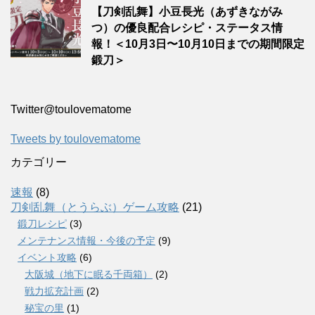
【刀剣乱舞】小豆長光（あずきながみ
つ）の優良配合レシピ・ステータス情
報！＜10月3日〜10月10日までの期間限定
鍛刀＞
Twitter‎@toulovematome
Tweets by toulovematome
カテゴリー
速報
(8)
刀剣乱舞（とうらぶ）ゲーム攻略
(21)
鍛刀レシピ
(3)
メンテナンス情報・今後の予定
(9)
イベント攻略
(6)
大阪城（地下に眠る千両箱）
(2)
戦力拡充計画
(2)
秘宝の里
(1)