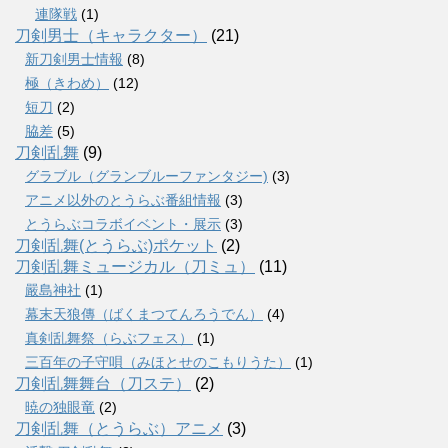
連隊戦
(1)
刀剣男士（キャラクター）
(21)
新刀剣男士情報
(8)
極（きわめ）
(12)
短刀
(2)
脇差
(5)
刀剣乱舞
(9)
グラブル（グランブルーファンタジー)
(3)
アニメ以外のとうらぶ番組情報
(3)
とうらぶコラボイベント・展示
(3)
刀剣乱舞(とうらぶ)ポケット
(2)
刀剣乱舞ミュージカル（刀ミュ）
(11)
嚴島神社
(1)
幕末天狼傳（ばくまつてんろうでん）
(4)
真剣乱舞祭（らぶフェス）
(1)
三百年の子守唄（みほとせのこもりうた）
(1)
刀剣乱舞舞台（刀ステ）
(2)
暁の独眼竜
(2)
刀剣乱舞（とうらぶ）アニメ
(3)