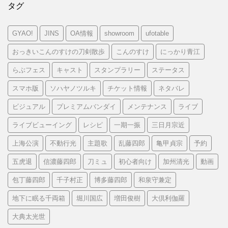
タグ
GYAO!
JINS
OA情報
showroom
ufotable
おっきいこんのすけの刀剣散歩
こんのすけ
にっかり青江
らぶフェス
キャスト
スタンプラリー
ステータス
スマホ版
ソハヤノツルキ
チケット情報
ネタバレ
ビジュアル
プレミアムバンダイ
メンテナンス
ライブ
ライブビューイング
レシピ
一期一振
三日月宗近
上海公演
不動行光
主題歌
乱藤四郎
亀甲貞宗
予約
五虎退
信濃藤四郎
刀ミュ
初心者向け
加州清光
動画
包丁藤四郎
千子村正
博多藤四郎
和泉守兼定
地下に眠る千両箱
堀川国広
増田俊樹
大倶利伽羅
大典太光世