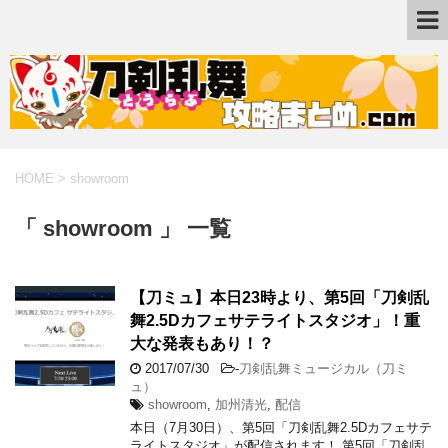
HOME
>
showroom
「 showroom 」 一覧
【刀ミュ】本日23時より、第5回「刀剣乱
舞2.5Dカフェサテライトスタジオ」！重
大な発表もあり！？
2017/07/30
-
刀剣乱舞ミュージカル（刀ミ
ュ）
showroom
,
加州清光
,
配信
本日（7月30日）、第5回「刀剣乱舞2.5Dカフェサテ
ライトスタジオ」が配信されます！ 第5回「刀剣乱