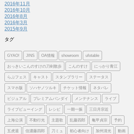
2016年11月
2016年10月
2016年8月
2016年3月
2015年9月
タグ
GYAO!
JINS
OA情報
showroom
ufotable
おっきいこんのすけの刀剣散歩
こんのすけ
にっかり青江
らぶフェス
キャスト
スタンプラリー
ステータス
スマホ版
ソハヤノツルキ
チケット情報
ネタバレ
ビジュアル
プレミアムバンダイ
メンテナンス
ライブ
ライブビューイング
レシピ
一期一振
三日月宗近
上海公演
不動行光
主題歌
乱藤四郎
亀甲貞宗
予約
五虎退
信濃藤四郎
刀ミュ
初心者向け
加州清光
動画