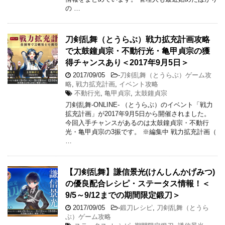
の …
刀剣乱舞（とうらぶ）戦力拡充計画攻略
で太鼓鐘貞宗・不動行光・亀甲貞宗の獲
得チャンスあり＜2017年9月5日＞
2017/09/05
-
刀剣乱舞（とうらぶ）ゲーム攻
略
,
戦力拡充計画
,
イベント攻略
不動行光
,
亀甲貞宗
,
太鼓鐘貞宗
刀剣乱舞-ONLINE- （とうらぶ）のイベント「戦力
拡充計画」が2017年9月5日から開催されました。
今回入手チャンスがあるのは太鼓鐘貞宗・不動行
光・亀甲貞宗の3振です。 ※編集中 戦力拡充計画（
…
【刀剣乱舞】謙信景光(けんしんかげみつ)
の優良配合レシピ・ステータス情報！＜
9/5～9/12までの期間限定鍛刀＞
2017/09/05
-
鍛刀レシピ
,
刀剣乱舞（とうら
ぶ）ゲーム攻略