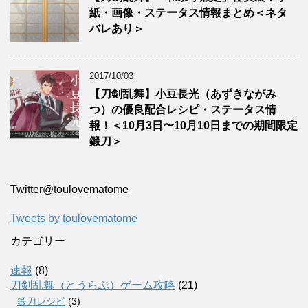
紙・画像・ステータス情報まとめ＜ネタ
バレあり＞
2017/10/03
【刀剣乱舞】小豆長光（あずきながみ
つ）の優良配合レシピ・ステータス情
報！＜10月3日〜10月10日までの期間限定
鍛刀＞
Twitter‎@toulovematome
Tweets by toulovematome
カテゴリー
速報
(8)
刀剣乱舞（とうらぶ）ゲーム攻略
(21)
鍛刀レシピ
(3)