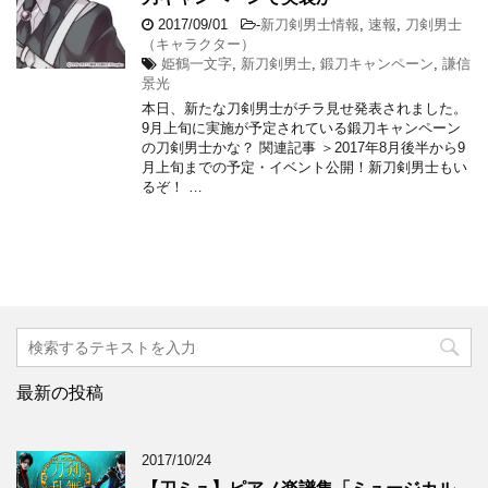
2017/09/01
-
新刀剣男士情報
,
速報
,
刀剣男士
（キャラクター）
姫鶴一文字
,
新刀剣男士
,
鍛刀キャンペーン
,
謙信
景光
本日、新たな刀剣男士がチラ見せ発表されました。
9月上旬に実施が予定されている鍛刀キャンペーン
の刀剣男士かな？ 関連記事 ＞2017年8月後半から9
月上旬までの予定・イベント公開！新刀剣男士もい
るぞ！ …
最新の投稿
2017/10/24