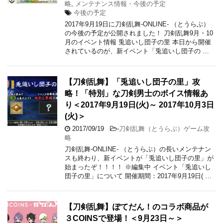
略
,
メンテナンス情報・今後の予定
今後の予定
2017年9月19日に刀剣乱舞-ONLINE- （とうらぶ）
の今後の予定が公開されました！ 刀剣乱舞9月・10
月のイベント情報 兎追いし団子の里 本日から開催
されているのが、新イベント「兎追いし団子の …
【刀剣乱舞】「兎追いし団子の里」攻
略！「特別」な刀剣男士のボイス情報あ
り＜2017年9月19日(火)～ 2017年10月3日
(火)＞
2017/09/19
-
刀剣乱舞（とうらぶ）ゲーム攻
略
刀剣乱舞-ONLINE- （とうらぶ）の長いメンテナン
スも終わり、新イベントが「兎追いし団子の里」が
始まったぞ！！！！ ※編集中 イベント「兎追いし
団子の里」について 開催期間：2017年9月19日( …
【刀剣乱舞】ぽてだん！のコラボ商品が
３COINSで登場！＜9月23日～＞