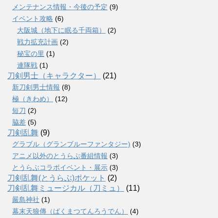
メンテナンス情報・今後の予定
(9)
イベント攻略
(6)
大阪城（地下に眠る千両箱）
(2)
戦力拡充計画
(2)
秘宝の里
(1)
連隊戦
(1)
刀剣男士（キャラクター）
(21)
新刀剣男士情報
(8)
極（きわめ）
(12)
短刀
(2)
脇差
(5)
刀剣乱舞
(9)
グラブル（グランブルーファンタジー)
(3)
アニメ以外のとうらぶ番組情報
(3)
とうらぶコラボイベント・展示
(3)
刀剣乱舞(とうらぶ)ポケット
(2)
刀剣乱舞ミュージカル（刀ミュ）
(11)
嚴島神社
(1)
幕末天狼傳（ばくまつてんろうでん）
(4)