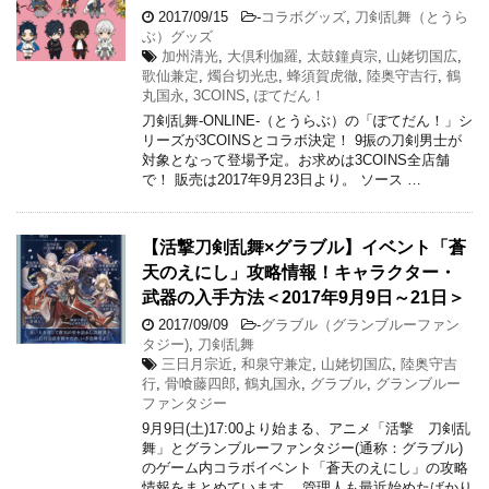
2017/09/15
-
コラボグッズ
,
刀剣乱舞（とうら
ぶ）グッズ
加州清光
,
大倶利伽羅
,
太鼓鐘貞宗
,
山姥切国広
,
歌仙兼定
,
燭台切光忠
,
蜂須賀虎徹
,
陸奥守吉行
,
鶴
丸国永
,
3COINS
,
ぽてだん！
刀剣乱舞-ONLINE-（とうらぶ）の「ぽてだん！」シ
リーズが3COINSとコラボ決定！ 9振の刀剣男士が
対象となって登場予定。お求めは3COINS全店舗
で！ 販売は2017年9月23日より。 ソース …
【活撃刀剣乱舞×グラブル】イベント「蒼
天のえにし」攻略情報！キャラクター・
武器の入手方法＜2017年9月9日～21日＞
2017/09/09
-
グラブル（グランブルーファン
タジー)
,
刀剣乱舞
三日月宗近
,
和泉守兼定
,
山姥切国広
,
陸奥守吉
行
,
骨喰藤四郎
,
鶴丸国永
,
グラブル
,
グランブルー
ファンタジー
9月9日(土)17:00より始まる、アニメ「活撃 刀剣乱
舞」とグランブルーファンタジー(通称：グラブル)
のゲーム内コラボイベント「蒼天のえにし」の攻略
情報をまとめています。 管理人も最近始めたばかり