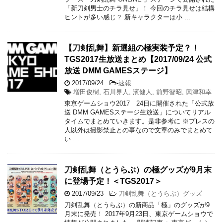
「新刀剣男士のチラ見せ」！ 今回のチラ見せは結構
ヒントが多い感じ？ 新キャラクターは小 …
【刀剣乱舞】新選組の極実装予定？！
TGS2017生放送まとめ【2017/09/24 公式
放送 DMM GAMESステージ】
2017/09/24
-
速報
増田俊樹
,
石川界人
,
濱健人
,
前野智昭
,
興津和幸
東京ゲームショウ2017 24日に開催された「公式放
送 DMM GAMESステージ生放送」についてリアル
タイムでまとめていきます。是非参考に ※プレスの
人以外は撮影禁止との事なので文章のみでまとめて
い …
刀剣乱舞（とうらぶ）の極グッズが9月末
に登場予定！＜TGS2017＞
2017/09/23
-
刀剣乱舞（とうらぶ）グッズ
刀剣乱舞（とうらぶ）の新商品「極」のグッズが9
月末に発売！ 2017年9月23日、東京ゲームショウで