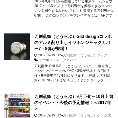
2017年9月21日から開催している東京ゲームショウ
2017で、ARアプリで刀剣男士を獲得できるコンテ
ンツを紹介するみたいです！！ 登場する刀剣男士は
67振。 このコンテンツをプレイするには、ARアプ
…
刀剣乱舞（とうらぶ）Gild designコラボ
のアルミ削り出しイヤホンジャックカバ
ー7・8弾が登場！
2017/09/19
-
刀剣乱舞（とうらぶ）グッズ
イヤホンジャックカバー
刀剣乱舞-ONLINE- （とうらぶ）のアルミ削り出し
イヤホンジャックカバー7・8弾が登場！ 今回の7
弾・8弾登場で45種類になります。 詳細： 刀剣乱
舞-ONLINE-アルミ削り出しイヤホンジャック …
刀剣乱舞（とうらぶ）9月下旬～10月上旬
のイベント・今後の予定情報！＜2017年
＞
2017/09/19
-
刀剣乱舞（とうらぶ）ゲーム攻