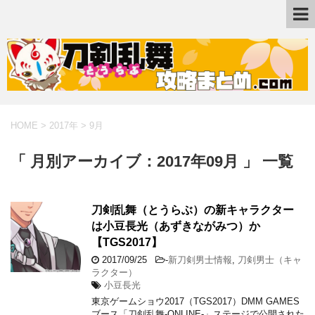
HOME
>
2017年
>
9月
「 月別アーカイブ：2017年09月 」 一覧
刀剣乱舞（とうらぶ）の新キャラクター
は小豆長光（あずきながみつ）か
【TGS2017】
2017/09/25
-
新刀剣男士情報
,
刀剣男士（キャ
ラクター）
小豆長光
東京ゲームショウ2017（TGS2017）DMM GAMES
ブース「刀剣乱舞-ONLINE-」ステージで公開された