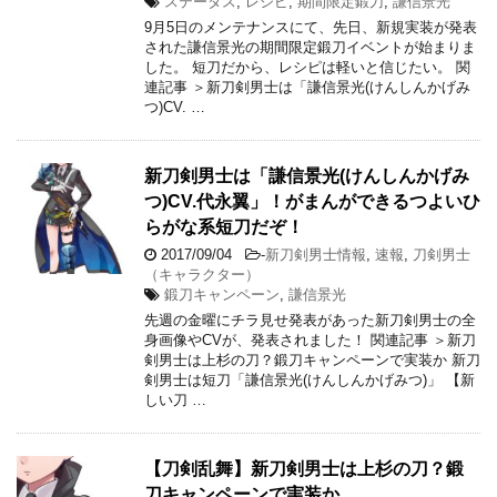
ステータス
,
レシピ
,
期間限定鍛刀
,
謙信景光
9月5日のメンテナンスにて、先日、新規実装が発表
された謙信景光の期間限定鍛刀イベントが始まりま
した。 短刀だから、レシピは軽いと信じたい。 関
連記事 ＞新刀剣男士は「謙信景光(けんしんかげみ
つ)CV. …
新刀剣男士は「謙信景光(けんしんかげみ
つ)CV.代永翼」！がまんができるつよいひ
らがな系短刀だぞ！
2017/09/04
-
新刀剣男士情報
,
速報
,
刀剣男士
（キャラクター）
鍛刀キャンペーン
,
謙信景光
先週の金曜にチラ見せ発表があった新刀剣男士の全
身画像やCVが、発表されました！ 関連記事 ＞新刀
剣男士は上杉の刀？鍛刀キャンペーンで実装か 新刀
剣男士は短刀「謙信景光(けんしんかげみつ)」 【新
しい刀 …
【刀剣乱舞】新刀剣男士は上杉の刀？鍛
刀キャンペーンで実装か