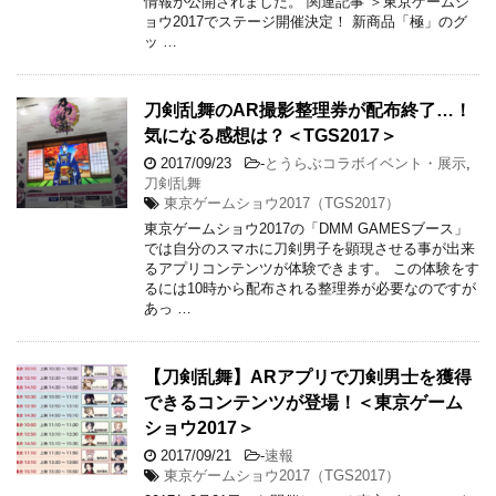
情報が公開されました。 関連記事 ＞東京ゲームシ
ョウ2017でステージ開催決定！ 新商品「極」のグ
ッ …
刀剣乱舞のAR撮影整理券が配布終了…！
気になる感想は？＜TGS2017＞
2017/09/23
-
とうらぶコラボイベント・展示
,
刀剣乱舞
東京ゲームショウ2017（TGS2017）
東京ゲームショウ2017の「DMM GAMESブース」
では自分のスマホに刀剣男子を顕現させる事が出来
るアプリコンテンツが体験できます。 この体験をす
るには10時から配布される整理券が必要なのですが
あっ …
【刀剣乱舞】ARアプリで刀剣男士を獲得
できるコンテンツが登場！＜東京ゲーム
ショウ2017＞
2017/09/21
-
速報
東京ゲームショウ2017（TGS2017）