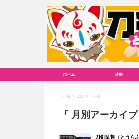
ホーム
攻略
HOME
>
2017年
>
6月
「 月別アーカイブ：
刀剣乱舞（とうらぶ