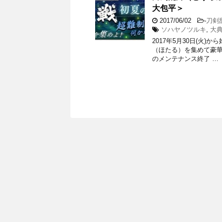
大包平＞
2017/06/02
-
刀剣
ソハヤノツルキ
,
大
2017年5月30日(火
（ほたる）を集めて豪華報
のメンテナンス終了 …