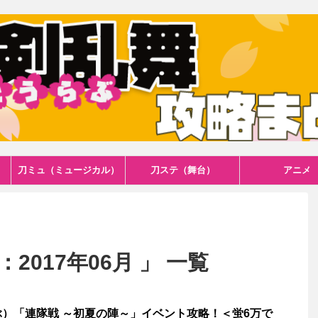
刀ミュ（ミュージカル）
刀ステ（舞台）
アニメ
2017年06月 」 一覧
）「連隊戦 ～初夏の陣～」イベント攻略！＜蛍6万で