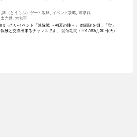
乱舞（とうらぶ）ゲーム攻略
,
イベント攻略
,
連隊戦
典太光世
,
大包平
)から始まったいイベント「連隊戦 ～初夏の陣～」 敵部隊を倒し「蛍」
酬と交換出来るチャンスです。 開催期間：2017年5月30日(火)