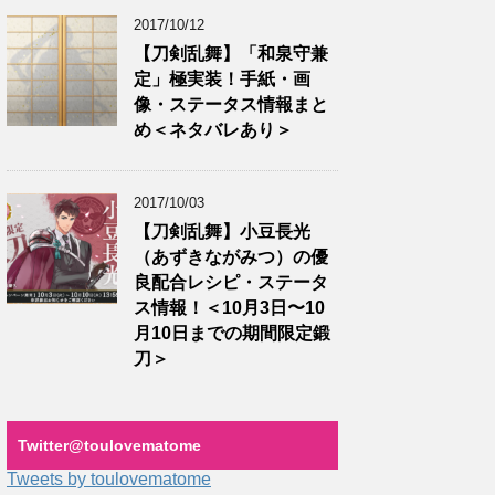
2017/10/12
【刀剣乱舞】「和泉守兼
定」極実装！手紙・画
像・ステータス情報まと
め＜ネタバレあり＞
2017/10/03
【刀剣乱舞】小豆長光
（あずきながみつ）の優
良配合レシピ・ステータ
ス情報！＜10月3日〜10
月10日までの期間限定鍛
刀＞
Twitter‎@toulovematome
Tweets by toulovematome