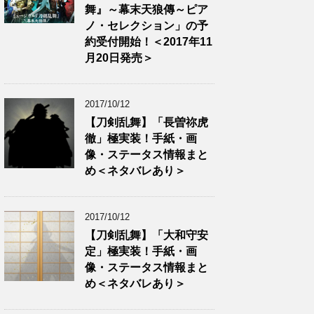
舞』～幕末天狼傳～ピア
ノ・セレクション」の予
約受付開始！＜2017年11
月20日発売＞
2017/10/12
【刀剣乱舞】「長曽祢虎
徹」極実装！手紙・画
像・ステータス情報まと
め＜ネタバレあり＞
2017/10/12
【刀剣乱舞】「大和守安
定」極実装！手紙・画
像・ステータス情報まと
め＜ネタバレあり＞