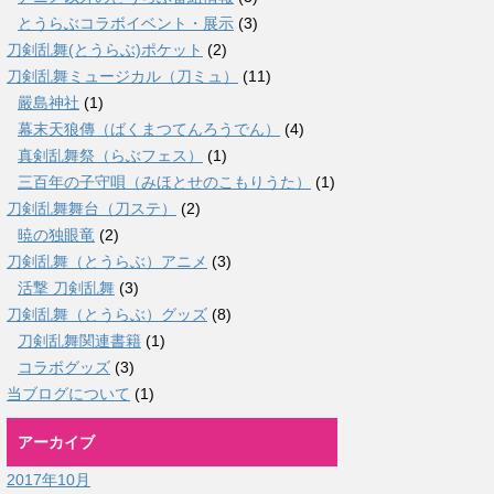
とうらぶコラボイベント・展示
(3)
刀剣乱舞(とうらぶ)ポケット
(2)
刀剣乱舞ミュージカル（刀ミュ）
(11)
嚴島神社
(1)
幕末天狼傳（ばくまつてんろうでん）
(4)
真剣乱舞祭（らぶフェス）
(1)
三百年の子守唄（みほとせのこもりうた）
(1)
刀剣乱舞舞台（刀ステ）
(2)
暁の独眼竜
(2)
刀剣乱舞（とうらぶ）アニメ
(3)
活撃 刀剣乱舞
(3)
刀剣乱舞（とうらぶ）グッズ
(8)
刀剣乱舞関連書籍
(1)
コラボグッズ
(3)
当ブログについて
(1)
アーカイブ
2017年10月