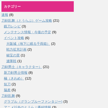
カテゴリー
速報
(8)
刀剣乱舞（とうらぶ）ゲーム攻略
(21)
鍛刀レシピ
(3)
メンテナンス情報・今後の予定
(9)
イベント攻略
(6)
大阪城（地下に眠る千両箱）
(2)
戦力拡充計画
(2)
秘宝の里
(1)
連隊戦
(1)
刀剣男士（キャラクター）
(21)
新刀剣男士情報
(8)
極（きわめ）
(12)
短刀
(2)
脇差
(5)
刀剣乱舞
(9)
グラブル（グランブルーファンタジー)
(3)
アニメ以外のとうらぶ番組情報
(3)