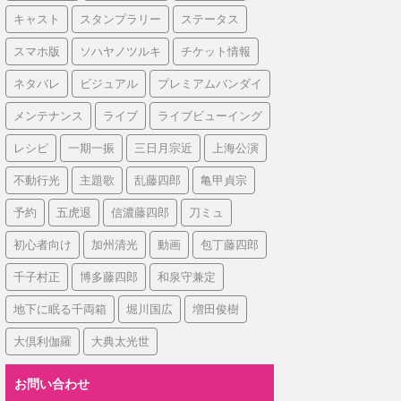
キャスト
スタンプラリー
ステータス
スマホ版
ソハヤノツルキ
チケット情報
ネタバレ
ビジュアル
プレミアムバンダイ
メンテナンス
ライブ
ライブビューイング
レシピ
一期一振
三日月宗近
上海公演
不動行光
主題歌
乱藤四郎
亀甲貞宗
予約
五虎退
信濃藤四郎
刀ミュ
初心者向け
加州清光
動画
包丁藤四郎
千子村正
博多藤四郎
和泉守兼定
地下に眠る千両箱
堀川国広
増田俊樹
大倶利伽羅
大典太光世
お問い合わせ