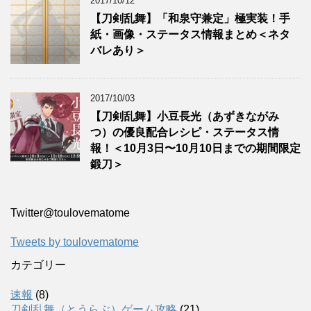
2017/10/12
【刀剣乱舞】「和泉守兼定」極実装！手
紙・画像・ステータス情報まとめ＜ネタ
バレあり＞
2017/10/03
【刀剣乱舞】小豆長光（あずきながみ
つ）の優良配合レシピ・ステータス情
報！＜10月3日〜10月10日までの期間限定
鍛刀＞
Twitter‎@toulovematome
Tweets by toulovematome
カテゴリー
速報
(8)
刀剣乱舞（とうらぶ）ゲーム攻略
(21)