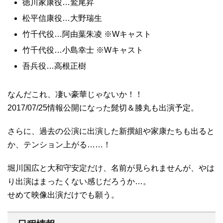
徳川家康役…鷲尾昇
松平信康役…大野瑞生
竹千代役…阿由葉朱凌 ※Wキャスト
竹千代役…小島幸士 ※Wキャスト
吾兵役…高根正樹
なんだこれ、凄い豪華じゃないか！！
2017/07/25情報公開になった髭切＆膝丸も出演予定。
さらに、過去の公演に出演した新撰組や家康たちも出ると
か、テンション上がる……！
堀川国広と大和守安定だけ、名前が見られませんが、やは
り出演はまったくない感じだろうか…。
せめて映像出演だけでも願う。