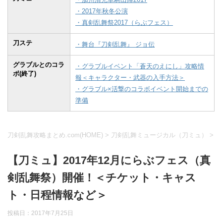
・2017年秋冬公演
・真剣乱舞祭2017（らぶフェス）
刀ステ
・舞台『刀剣乱舞』 ジョ伝
グラブルとのコラ
・グラブルイベント「蒼天のえにし」攻略情
ボ(終了)
報＜キャラクター・武器の入手方法＞
・グラブル×活撃のコラボイベント開始までの
準備
刀剣乱舞攻略まとめ.com(HOME)
>
刀剣乱舞ミュージカル（刀ミュ）
>
【刀ミュ】2017年12月にらぶフェス（真
剣乱舞祭）開催！＜チケット・キャス
ト・日程情報など＞
投稿日：
2017年7月25日