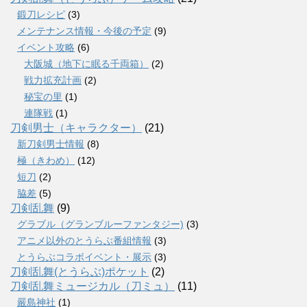
鍛刀レシピ
(3)
メンテナンス情報・今後の予定
(9)
イベント攻略
(6)
大阪城（地下に眠る千両箱）
(2)
戦力拡充計画
(2)
秘宝の里
(1)
連隊戦
(1)
刀剣男士（キャラクター）
(21)
新刀剣男士情報
(8)
極（きわめ）
(12)
短刀
(2)
脇差
(5)
刀剣乱舞
(9)
グラブル（グランブルーファンタジー)
(3)
アニメ以外のとうらぶ番組情報
(3)
とうらぶコラボイベント・展示
(3)
刀剣乱舞(とうらぶ)ポケット
(2)
刀剣乱舞ミュージカル（刀ミュ）
(11)
嚴島神社
(1)