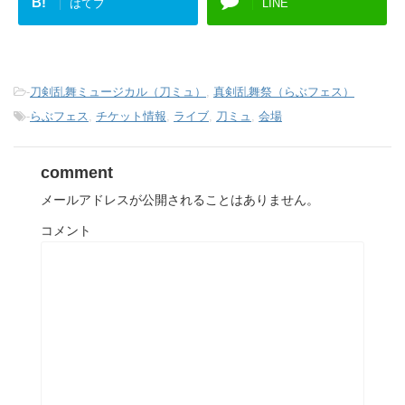
B!
はてブ
LINE
-
刀剣乱舞ミュージカル（刀ミュ）
,
真剣乱舞祭（らぶフェス）
-
らぶフェス
,
チケット情報
,
ライブ
,
刀ミュ
,
会場
comment
メールアドレスが公開されることはありません。
コメント