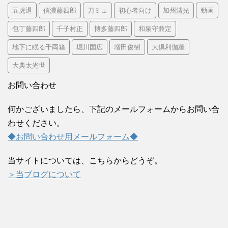
五虎退
信濃藤四郎
刀ミュ
初心者向け
加州清光
動画
包丁藤四郎
千子村正
博多藤四郎
和泉守兼定
地下に眠る千両箱
堀川国広
増田俊樹
大倶利伽羅
大典太光世
お問い合わせ
何かございましたら、下記のメールフォームからお問い合
わせください。
◆お問い合わせ用メールフォーム◆
当サイトについては、こちらからどうぞ。
＞当ブログについて