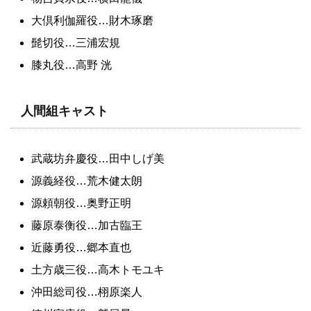
大倶利伽羅役…財木琢磨
髭切役…三浦宏規
膝丸役…高野 洸
人間組キャスト
武蔵坊弁慶役…田中しげ美
源義経役…荒木健太朗
源頼朝役…奥野正明
藤原泰衡役…加古臨王
近藤勇役…郷本直也
土方歳三役…高木トモユキ
沖田総司役…栩原楽人