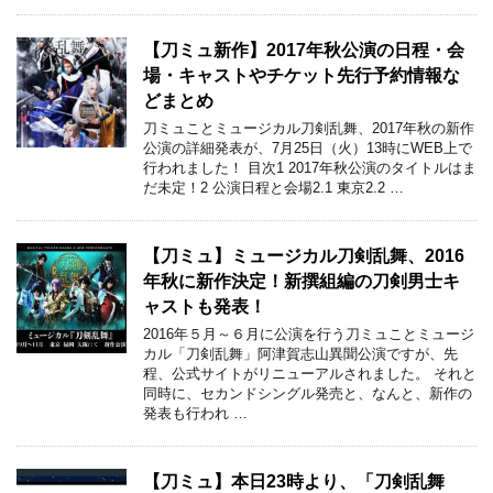
【刀ミュ新作】2017年秋公演の日程・会
場・キャストやチケット先行予約情報な
どまとめ
刀ミュことミュージカル刀剣乱舞、2017年秋の新作
公演の詳細発表が、7月25日（火）13時にWEB上で
行われました！ 目次1 2017年秋公演のタイトルはま
だ未定！2 公演日程と会場2.1 東京2.2 …
【刀ミュ】ミュージカル刀剣乱舞、2016
年秋に新作決定！新撰組編の刀剣男士キ
ャストも発表！
2016年５月～６月に公演を行う刀ミュことミュージ
カル「刀剣乱舞」阿津賀志山異聞公演ですが、先
程、公式サイトがリニューアルされました。 それと
同時に、セカンドシングル発売と、なんと、新作の
発表も行われ …
【刀ミュ】本日23時より、「刀剣乱舞