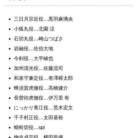
三日月宗近役…黒羽麻璃央
小狐丸役…北園 涼
石切丸役…崎山つばさ
岩融役…佐伯大地
今剣役…大平峻也
加州清光役…佐藤流司
和泉守兼定役…有澤樟太郎
蜂須賀虎徹役…高橋健介
長曽祢虎徹役…伊万里 有
にっかり青江役…荒木宏文
千子村正役…太田基裕
蜻蛉切役…spi
物吉貞宗役…横田龍儀