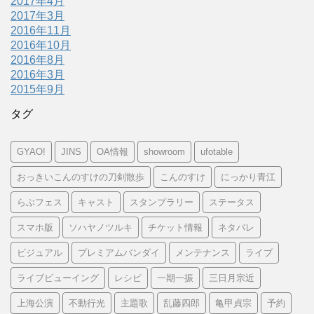
2017年4月
2017年3月
2016年11月
2016年10月
2016年8月
2016年3月
2015年9月
タグ
GYAO!
JINS
OA情報
showroom
ufotable
おっきいこんのすけの刀剣散歩
こんのすけ
にっかり青江
らぶフェス
キャスト
スタンプラリー
ステータス
スマホ版
ソハヤノツルキ
チケット情報
ネタバレ
ビジュアル
プレミアムバンダイ
メンテナンス
ライブ
ライブビューイング
レシピ
一期一振
三日月宗近
上海公演
不動行光
主題歌
乱藤四郎
亀甲貞宗
予約