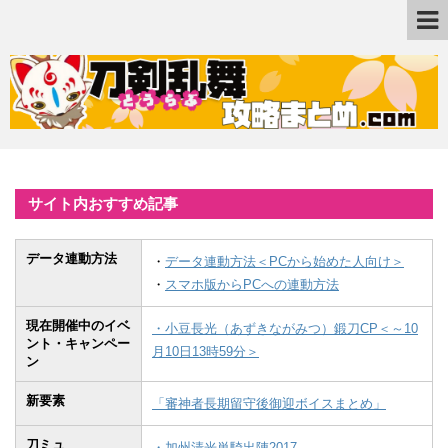
サイト内おすすめ記事
データ連動方法
・
データ連動方法＜PCから始めた人向け＞
・
スマホ版からPCへの連動方法
現在開催中のイベ
・小豆長光（あずきながみつ）鍛刀CP＜～10
ント・キャンペー
月10日13時59分＞
ン
新要素
「審神者長期留守後御迎ボイスまとめ」
刀ミュ
・加州清光単騎出陣2017