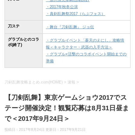
・2017年秋冬公演
・真剣乱舞祭2017（らぶフェス）
刀ステ
・舞台『刀剣乱舞』 ジョ伝
グラブルとのコラ
・グラブルイベント「蒼天のえにし」攻略情
ボ(終了)
報＜キャラクター・武器の入手方法＞
・グラブル×活撃のコラボイベント開始までの
準備
刀剣乱舞攻略まとめ.com(HOME)
>
速報
>
【刀剣乱舞】東京ゲームショウ2017でス
テージ開催決定！観覧応募は8月31日昼ま
で＜2017年9月24日＞
投稿日：2017年8月24日 更新日：
2017年9月21日