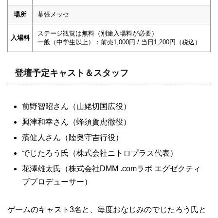
場所
幕張メッセ
ステージ観覧は無料（別途入場料が必要）
入場料
一般（中学生以上）：前売1,000円 / 当日1,200円（税込）
登壇予定キャスト＆スタッフ
前野智昭さん（山姥切国広役）
興津和幸さん（蜂須賀虎徹役）
濱健人さん（陸奥守吉行役）
でじたろう氏（株式会社ニトロプラス代表）
花澤雄太氏（株式会社DMM .comラボ エグゼクティ
ブプロデューサー）
ゲームのキャスト3名と、毎度おなじみのでじたろう氏と