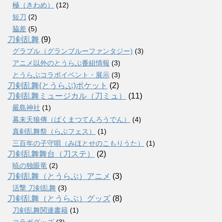
極（きわめ）
(12)
短刀
(2)
脇差
(5)
刀剣乱舞
(9)
グラブル（グランブルーファンタジー)
(3)
アニメ以外のとうらぶ番組情報
(3)
とうらぶコラボイベント・展示
(3)
刀剣乱舞(とうらぶ)ポケット
(2)
刀剣乱舞ミュージカル（刀ミュ）
(11)
嚴島神社
(1)
幕末天狼傳（ばくまつてんろうでん）
(4)
真剣乱舞祭（らぶフェス）
(1)
三百年の子守唄（みほとせのこもりうた）
(1)
刀剣乱舞舞台（刀ステ）
(2)
暁の独眼竜
(2)
刀剣乱舞（とうらぶ）アニメ
(3)
活撃 刀剣乱舞
(3)
刀剣乱舞（とうらぶ）グッズ
(8)
刀剣乱舞関連書籍
(1)
コラボグッズ
(3)