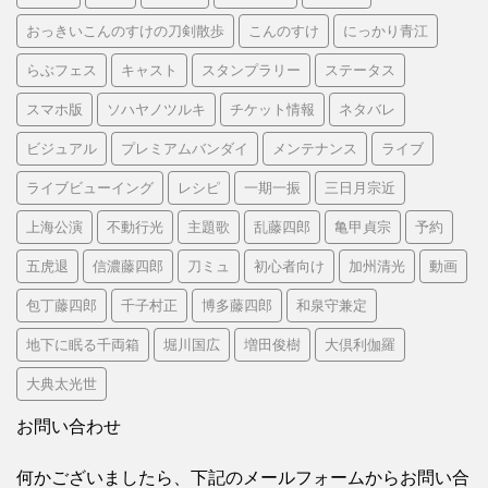
おっきいこんのすけの刀剣散歩
こんのすけ
にっかり青江
らぶフェス
キャスト
スタンプラリー
ステータス
スマホ版
ソハヤノツルキ
チケット情報
ネタバレ
ビジュアル
プレミアムバンダイ
メンテナンス
ライブ
ライブビューイング
レシピ
一期一振
三日月宗近
上海公演
不動行光
主題歌
乱藤四郎
亀甲貞宗
予約
五虎退
信濃藤四郎
刀ミュ
初心者向け
加州清光
動画
包丁藤四郎
千子村正
博多藤四郎
和泉守兼定
地下に眠る千両箱
堀川国広
増田俊樹
大倶利伽羅
大典太光世
お問い合わせ
何かございましたら、下記のメールフォームからお問い合