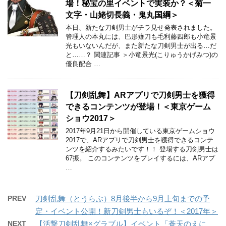
場！秘宝の里イベントで実装か？＜菊一
文字・山姥切長義・鬼丸国綱＞
本日、新たな刀剣男士がチラ見せ発表されました。
管理人の本丸には、巴形薙刀も毛利藤四郎も小竜景
光もいないんだが、また新たな刀剣男士が出る…だ
と……？ 関連記事 ＞小竜景光(こりゅうかげみつ)の
優良配合 …
【刀剣乱舞】ARアプリで刀剣男士を獲得
できるコンテンツが登場！＜東京ゲーム
ショウ2017＞
2017年9月21日から開催している東京ゲームショウ
2017で、ARアプリで刀剣男士を獲得できるコンテ
ンツを紹介するみたいです！！ 登場する刀剣男士は
67振。 このコンテンツをプレイするには、ARアプ
…
PREV
刀剣乱舞（とうらぶ）8月後半から9月上旬までの予
定・イベント公開！新刀剣男士もいるぞ！＜2017年＞
NEXT
【活撃刀剣乱舞×グラブル】イベント「蒼天のえに