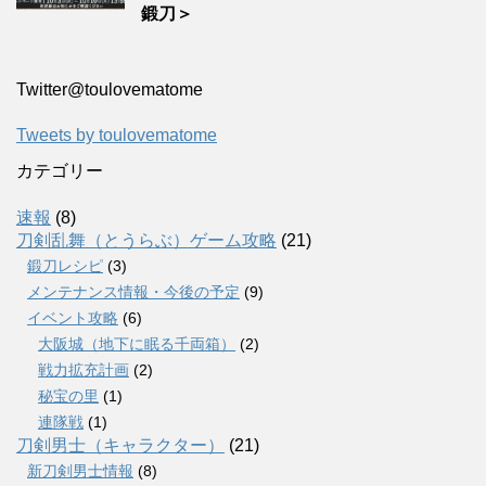
鍛刀＞
Twitter‎@toulovematome
Tweets by toulovematome
カテゴリー
速報
(8)
刀剣乱舞（とうらぶ）ゲーム攻略
(21)
鍛刀レシピ
(3)
メンテナンス情報・今後の予定
(9)
イベント攻略
(6)
大阪城（地下に眠る千両箱）
(2)
戦力拡充計画
(2)
秘宝の里
(1)
連隊戦
(1)
刀剣男士（キャラクター）
(21)
新刀剣男士情報
(8)