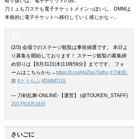
取り扱いは、電子チケットのみ。
刀ミュも刀ステも電子チケットメインっぽいし、DMMは
本格的に電子チケットへ移行していく感じかな～。
(2/3) 会場でのステージ観覧は事前抽選です。 本日よ
り募集を開始しております！ ステージ観覧の募集締
め切りは【8月31日(木)11時59分】までです。 フォ
ームはこちらから→
https://t.co/ANZkp70dho
#刀剣乱
舞
#とうらぶ
#DMMTGS
— 刀剣乱舞-ONLINE-【運営】 (@TOUKEN_STAFF)
2017年8月24日
さいごに