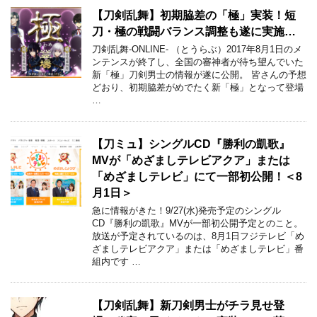
【刀剣乱舞】初期脇差の「極」実装！短
刀・極の戦闘バランス調整も遂に実施…
刀剣乱舞-ONLINE- （とうらぶ）2017年8月1日のメ
ンテンスが終了し、全国の審神者が待ち望んでいた
新「極」刀剣男士の情報が遂に公開。 皆さんの予想
どおり、初期脇差がめでたく新「極」となって登場
…
【刀ミュ】シングルCD『勝利の凱歌』
MVが「めざましテレビアクア」または
「めざましテレビ」にて一部初公開！＜8
月1日＞
急に情報がきた！9/27(水)発売予定のシングル
CD『勝利の凱歌』MVが一部初公開予定とのこと。
放送が予定されているのは、8月1日フジテレビ「め
ざましテレビアクア」または「めざましテレビ」番
組内です …
【刀剣乱舞】新刀剣男士がチラ見せ登