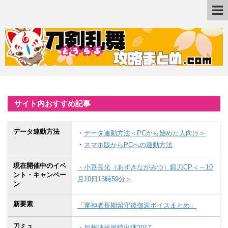
サイト内おすすめ記事
データ連動方法
・
データ連動方法＜PCから始めた人向け＞
・
スマホ版からPCへの連動方法
現在開催中のイベ
・小豆長光（あずきながみつ）鍛刀CP＜～10
ント・キャンペー
月10日13時59分＞
ン
新要素
「審神者長期留守後御迎ボイスまとめ」
刀ミュ
・加州清光単騎出陣2017