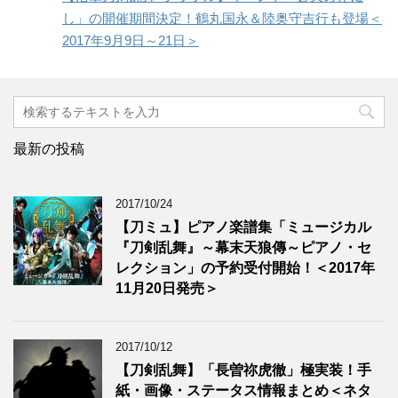
し」の開催期間決定！鶴丸国永＆陸奥守吉行も登場＜
2017年9月9日～21日＞
最新の投稿
2017/10/24
【刀ミュ】ピアノ楽譜集「ミュージカル
『刀剣乱舞』～幕末天狼傳～ピアノ・セ
レクション」の予約受付開始！＜2017年
11月20日発売＞
2017/10/12
【刀剣乱舞】「長曽祢虎徹」極実装！手
紙・画像・ステータス情報まとめ＜ネタ