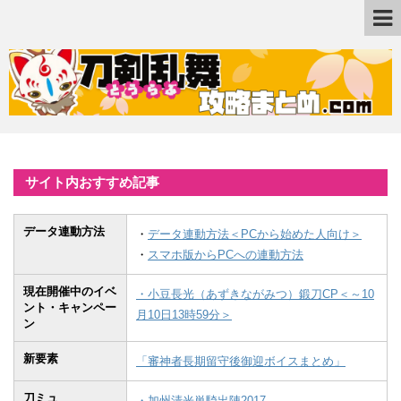
サイト内おすすめ記事
データ連動方法
・
データ連動方法＜PCから始めた人向け＞
・
スマホ版からPCへの連動方法
現在開催中のイベ
・小豆長光（あずきながみつ）鍛刀CP＜～10
ント・キャンペー
月10日13時59分＞
ン
新要素
「審神者長期留守後御迎ボイスまとめ」
刀ミュ
・加州清光単騎出陣2017