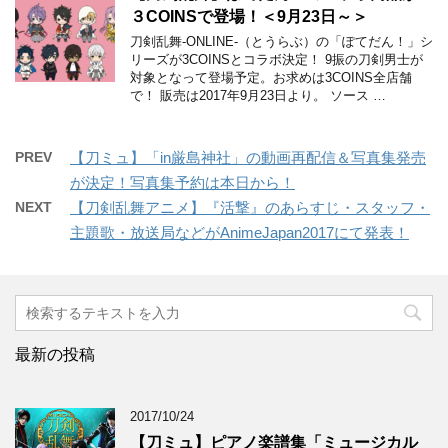
３COINSで登場！＜9月23日～＞
刀剣乱舞-ONLINE-（とうらぶ）の「ぽてだん！」シ
リーズが3COINSとコラボ決定！ 9振の刀剣男士が
対象となって登場予定。お求めは3COINS全店舗
で！ 販売は2017年9月23日より。 ソース …
PREV
【刀ミュ】「in厳島神社」の動画再配信＆写真集発売
が決定！写真集予約は本日から！
NEXT
【刀剣乱舞アニメ】『活撃』のあらすじ・スタッフ・
主題歌・放送局などがAnimeJapan2017にて発表！
最新の投稿
2017/10/24
【刀ミュ】ピアノ楽譜集「ミュージカル