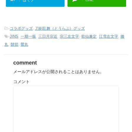
-
コラボグッズ
,
刀剣乱舞（とうらぶ）グッズ
-
JINS
,
一期一振
,
三日月宗近
,
宗三左文字
,
歌仙兼定
,
江雪左文字
,
膝
丸
,
髭切
,
鶯丸
comment
メールアドレスが公開されることはありません。
コメント