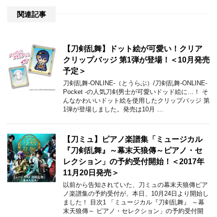
関連記事
【刀剣乱舞】ドット絵が可愛い！クリア
クリップバッジ 第1弾が登場！＜10月発売
予定＞
刀剣乱舞-ONLINE-（とうらぶ）/刀剣乱舞-ONLINE-
Pocket -の人気刀剣男士が可愛いドッド絵に…！ そ
んなかわいいドット絵を使用したクリップバッジ 第
1弾が登場しました。発売は10月 …
【刀ミュ】ピアノ楽譜集「ミュージカル
『刀剣乱舞』～幕末天狼傳～ピアノ・セ
レクション」の予約受付開始！＜2017年
11月20日発売＞
以前から告知されていた、刀ミュの幕末天狼傳ピア
ノ楽譜集の予約受付が、本日、10月24日より開始し
ました！ 目次1 「ミュージカル『刀剣乱舞』 ～幕
末天狼傳～ ピアノ・セレクション」の予約受付開