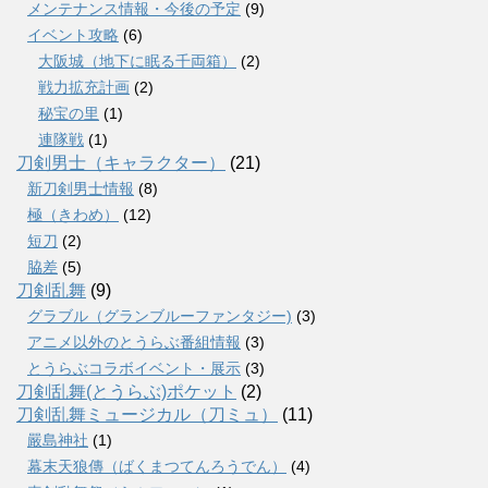
メンテナンス情報・今後の予定
(9)
イベント攻略
(6)
大阪城（地下に眠る千両箱）
(2)
戦力拡充計画
(2)
秘宝の里
(1)
連隊戦
(1)
刀剣男士（キャラクター）
(21)
新刀剣男士情報
(8)
極（きわめ）
(12)
短刀
(2)
脇差
(5)
刀剣乱舞
(9)
グラブル（グランブルーファンタジー)
(3)
アニメ以外のとうらぶ番組情報
(3)
とうらぶコラボイベント・展示
(3)
刀剣乱舞(とうらぶ)ポケット
(2)
刀剣乱舞ミュージカル（刀ミュ）
(11)
嚴島神社
(1)
幕末天狼傳（ばくまつてんろうでん）
(4)