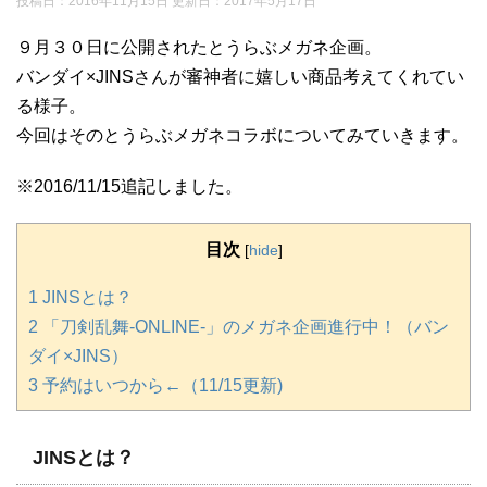
投稿日：2016年11月15日 更新日：
2017年5月17日
９月３０日に公開されたとうらぶメガネ企画。
バンダイ×JINSさんが審神者に嬉しい商品考えてくれてい
る様子。
今回はそのとうらぶメガネコラボについてみていきます。
※2016/11/15追記しました。
目次
[
hide
]
1
JINSとは？
2
「刀剣乱舞-ONLINE-」のメガネ企画進行中！（バン
ダイ×JINS）
3
予約はいつから←（11/15更新)
JINSとは？