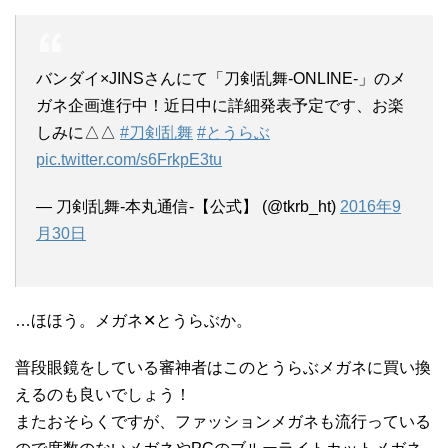
バンダイ×JINSさんにて「刀剣乱舞-ONLINE-」のメ
ガネ企画進行中！近日中に詳細発表予定です、お楽
しみに△△
#刀剣乱舞
#とうらぶ
pic.twitter.com/s6FrkpE3tu
— 刀剣乱舞-本丸通信-【公式】 (@tkrb_ht)
2016年9
月30日
…ほほう。メガネ✕とうらぶか。
普段眼鏡をしている審神者はこのとうらぶメガネに買い換
えるのも良いでしょう！
またおそらくですが、ファッションメガネも流行っている