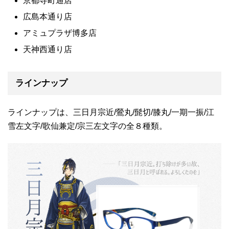
京都寺町通店
広島本通り店
アミュプラザ博多店
天神西通り店
ラインナップ
ラインナップは、三日月宗近/鶯丸/髭切/膝丸/一期一振/江
雪左文字/歌仙兼定/宗三左文字の全８種類。