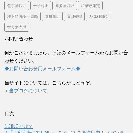
包丁藤四郎
千子村正
博多藤四郎
和泉守兼定
地下に眠る千両箱
堀川国広
増田俊樹
大倶利伽羅
大典太光世
お問い合わせ
何かございましたら、下記のメールフォームからお問い合
わせください。
◆お問い合わせ用メールフォーム◆
当サイトについては、こちらからどうぞ。
＞当ブログについて
目次
1
JINSとは？
2
「刀剣乱舞-ONLINE-」のメガネ企画進行中！（バンダ