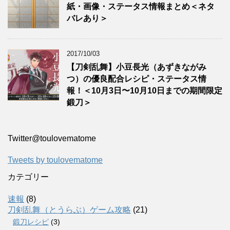
紙・画像・ステータス情報まとめ＜ネタ
バレあり＞
2017/10/03
【刀剣乱舞】小豆長光（あずきながみ
つ）の優良配合レシピ・ステータス情
報！＜10月3日〜10月10日までの期間限定
鍛刀＞
Twitter‎@toulovematome
Tweets by toulovematome
カテゴリー
速報
(8)
刀剣乱舞（とうらぶ）ゲーム攻略
(21)
鍛刀レシピ
(3)