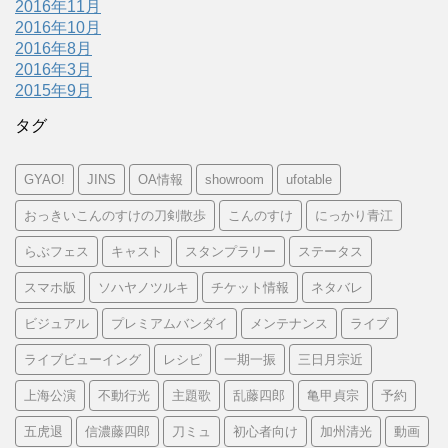
2016年11月
2016年10月
2016年8月
2016年3月
2015年9月
タグ
GYAO!
JINS
OA情報
showroom
ufotable
おっきいこんのすけの刀剣散歩
こんのすけ
にっかり青江
らぶフェス
キャスト
スタンプラリー
ステータス
スマホ版
ソハヤノツルキ
チケット情報
ネタバレ
ビジュアル
プレミアムバンダイ
メンテナンス
ライブ
ライブビューイング
レシピ
一期一振
三日月宗近
上海公演
不動行光
主題歌
乱藤四郎
亀甲貞宗
予約
五虎退
信濃藤四郎
刀ミュ
初心者向け
加州清光
動画