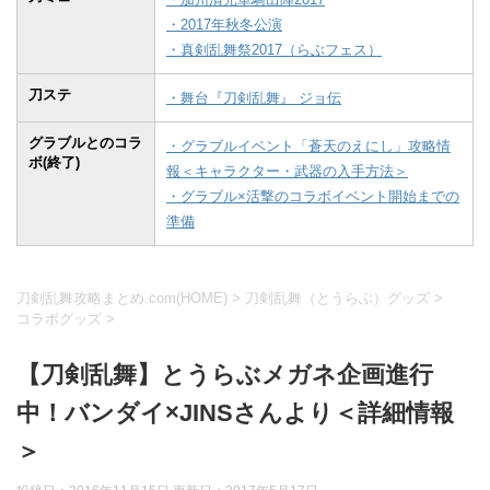
・2017年秋冬公演
・真剣乱舞祭2017（らぶフェス）
刀ステ
・舞台『刀剣乱舞』 ジョ伝
グラブルとのコラ
・グラブルイベント「蒼天のえにし」攻略情
ボ(終了)
報＜キャラクター・武器の入手方法＞
・グラブル×活撃のコラボイベント開始までの
準備
刀剣乱舞攻略まとめ.com(HOME)
>
刀剣乱舞（とうらぶ）グッズ
>
コラボグッズ
>
【刀剣乱舞】とうらぶメガネ企画進行
中！バンダイ×JINSさんより＜詳細情報
＞