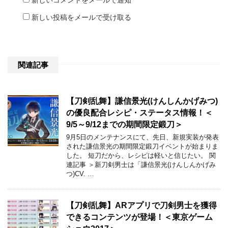
新しい投稿をメールで受け取る
関連記事
【刀剣乱舞】謙信景光(けんしんかげみつ)
の優良配合レシピ・ステータス情報！＜
9/5～9/12までの期間限定鍛刀＞
9月5日のメンテナンスにて、先日、新規実装が発表
された謙信景光の期間限定鍛刀イベントが始まりま
した。 短刀だから、レシピは軽いと信じたい。 関
連記事 ＞新刀剣男士は「謙信景光(けんしんかげみ
つ)CV. …
【刀剣乱舞】ARアプリで刀剣男士を獲得
できるコンテンツが登場！＜東京ゲーム