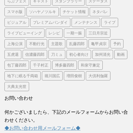
らぶフェス
キャスト
スタンプラリー
ステータス
スマホ版
ソハヤノツルキ
チケット情報
ネタバレ
ビジュアル
プレミアムバンダイ
メンテナンス
ライブ
ライブビューイング
レシピ
一期一振
三日月宗近
上海公演
不動行光
主題歌
乱藤四郎
亀甲貞宗
予約
五虎退
信濃藤四郎
刀ミュ
初心者向け
加州清光
動画
包丁藤四郎
千子村正
博多藤四郎
和泉守兼定
地下に眠る千両箱
堀川国広
増田俊樹
大倶利伽羅
大典太光世
お問い合わせ
何かございましたら、下記のメールフォームからお問い合
わせください。
◆お問い合わせ用メールフォーム◆