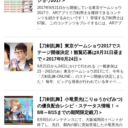
ショウ2017＞
2017年9月21日から開催している東京ゲームショウ
2017で、ARアプリで刀剣男士を獲得できるコンテ
ンツを紹介するみたいです！！ 登場する刀剣男士は
67振。 このコンテンツをプレイするには、ARアプ
…
【刀剣乱舞】東京ゲームショウ2017でス
テージ開催決定！観覧応募は8月31日昼ま
で＜2017年9月24日＞
9月21日から24日にかけて行われる（一般参加は
23・24日のみ）東京ゲームショウ2017にて、今年も
「刀剣乱舞-ONLINE-」のステージ開催が決定しまし
た！ 毎年、ビッグな発表が行われている本イベ …
【刀剣乱舞】小竜景光(こりゅうかげみつ)
の優良配合レシピ・ステータス情報！＜
8/8～8/15までの期間限定鍛刀＞
8月8日のメンテナンスにて、大阪城周回イベントが
終了し、先日、都内の駅に突如登場した小竜景光の