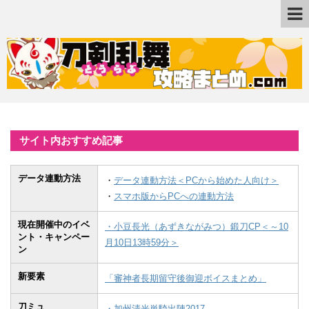
サイト内おすすめ記事
データ連動方法
・
データ連動方法＜PCから始めた人向け＞
・
スマホ版からPCへの連動方法
現在開催中のイベ
・小豆長光（あずきながみつ）鍛刀CP＜～10
ント・キャンペー
月10日13時59分＞
ン
新要素
「審神者長期留守後御迎ボイスまとめ」
刀ミュ
・加州清光単騎出陣2017