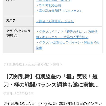
・2017年秋冬公演
・真剣乱舞祭2017（らぶフェス）
刀ステ
・舞台『刀剣乱舞』 ジョ伝
グラブルとのコラ
・グラブルイベント「蒼天のえにし」攻略情
ボ(終了)
報＜キャラクター・武器の入手方法＞
・グラブル×活撃のコラボイベント開始までの
準備
刀剣乱舞攻略まとめ.com(HOME)
>
速報
>
【刀剣乱舞】初期脇差の「極」実装！短
刀・極の戦闘バランス調整も遂に実施…
投稿日：
2017年8月1日
刀剣乱舞-ONLINE- （とうらぶ）2017年8月1日のメンテン