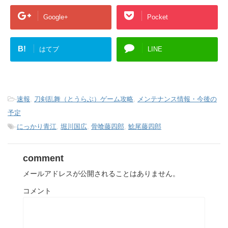
Google+
Pocket
B!
はてブ
LINE
-
速報
,
刀剣乱舞（とうらぶ）ゲーム攻略
,
メンテナンス情報・今後の
予定
-
にっかり青江
,
堀川国広
,
骨喰藤四郎
,
鯰尾藤四郎
comment
メールアドレスが公開されることはありません。
コメント