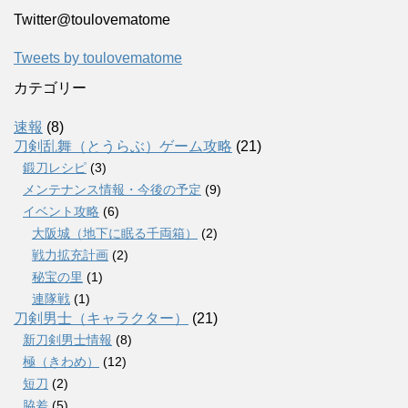
Twitter‎@toulovematome
Tweets by toulovematome
カテゴリー
速報
(8)
刀剣乱舞（とうらぶ）ゲーム攻略
(21)
鍛刀レシピ
(3)
メンテナンス情報・今後の予定
(9)
イベント攻略
(6)
大阪城（地下に眠る千両箱）
(2)
戦力拡充計画
(2)
秘宝の里
(1)
連隊戦
(1)
刀剣男士（キャラクター）
(21)
新刀剣男士情報
(8)
極（きわめ）
(12)
短刀
(2)
脇差
(5)