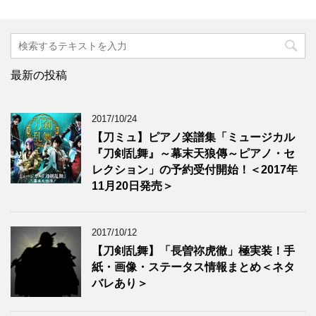
最新の投稿
2017/10/24
【刀ミュ】ピアノ楽譜集「ミュージカル
『刀剣乱舞』～幕末天狼傳～ピアノ・セ
レクション」の予約受付開始！＜2017年
11月20日発売＞
2017/10/12
【刀剣乱舞】「長曽祢虎徹」極実装！手
紙・画像・ステータス情報まとめ＜ネタ
バレあり＞