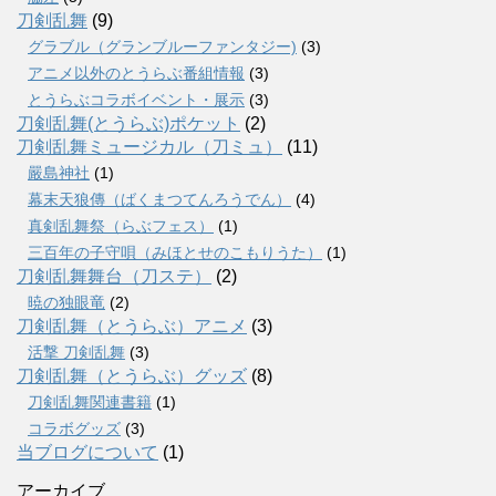
刀剣乱舞
(9)
グラブル（グランブルーファンタジー)
(3)
アニメ以外のとうらぶ番組情報
(3)
とうらぶコラボイベント・展示
(3)
刀剣乱舞(とうらぶ)ポケット
(2)
刀剣乱舞ミュージカル（刀ミュ）
(11)
嚴島神社
(1)
幕末天狼傳（ばくまつてんろうでん）
(4)
真剣乱舞祭（らぶフェス）
(1)
三百年の子守唄（みほとせのこもりうた）
(1)
刀剣乱舞舞台（刀ステ）
(2)
暁の独眼竜
(2)
刀剣乱舞（とうらぶ）アニメ
(3)
活撃 刀剣乱舞
(3)
刀剣乱舞（とうらぶ）グッズ
(8)
刀剣乱舞関連書籍
(1)
コラボグッズ
(3)
当ブログについて
(1)
アーカイブ