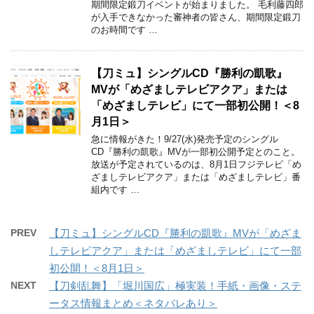
期間限定鍛刀イベントが始まりました。 毛利藤四郎
が入手できなかった審神者の皆さん、期間限定鍛刀
のお時間です …
【刀ミュ】シングルCD『勝利の凱歌』
MVが「めざましテレビアクア」または
「めざましテレビ」にて一部初公開！＜8
月1日＞
急に情報がきた！9/27(水)発売予定のシングル
CD『勝利の凱歌』MVが一部初公開予定とのこと。
放送が予定されているのは、8月1日フジテレビ「め
ざましテレビアクア」または「めざましテレビ」番
組内です …
PREV
【刀ミュ】シングルCD『勝利の凱歌』MVが「めざま
しテレビアクア」または「めざましテレビ」にて一部
初公開！＜8月1日＞
NEXT
【刀剣乱舞】「堀川国広」極実装！手紙・画像・ステ
ータス情報まとめ＜ネタバレあり＞