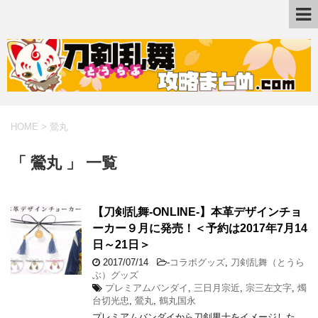
HOME
>
鶯丸
「 鶯丸 」 一覧
【刀剣乱舞-ONLINE-】本革デザインチョ
ーカー９月に発売！＜予約は2017年7月14
日～21日＞
2017/07/14
-
コラボグッズ
,
刀剣乱舞（とうら
ぶ）グッズ
プレミアムバンダイ
,
三日月宗近
,
宗三左文字
,
燭
台切光忠
,
鶯丸
,
鶴丸国永
プレミアムバンダイから刀剣男士をイメージした