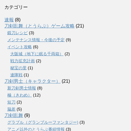
カテゴリー
速報
(8)
刀剣乱舞（とうらぶ）ゲーム攻略
(21)
鍛刀レシピ
(3)
メンテナンス情報・今後の予定
(9)
イベント攻略
(6)
大阪城（地下に眠る千両箱）
(2)
戦力拡充計画
(2)
秘宝の里
(1)
連隊戦
(1)
刀剣男士（キャラクター）
(21)
新刀剣男士情報
(8)
極（きわめ）
(12)
短刀
(2)
脇差
(5)
刀剣乱舞
(9)
グラブル（グランブルーファンタジー)
(3)
アニメ以外のとうらぶ番組情報
(3)