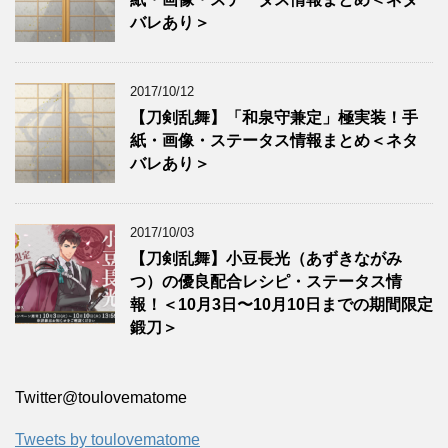
バレあり＞
2017/10/12
【刀剣乱舞】「和泉守兼定」極実装！手
紙・画像・ステータス情報まとめ＜ネタ
バレあり＞
2017/10/03
【刀剣乱舞】小豆長光（あずきながみ
つ）の優良配合レシピ・ステータス情
報！＜10月3日〜10月10日までの期間限定
鍛刀＞
Twitter‎@toulovematome
Tweets by toulovematome