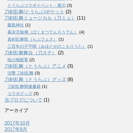
とうらぶコラボイベント・展示
(3)
刀剣乱舞(とうらぶ)ポケット
(2)
刀剣乱舞ミュージカル（刀ミュ）
(11)
嚴島神社
(1)
幕末天狼傳（ばくまつてんろうでん）
(4)
真剣乱舞祭（らぶフェス）
(1)
三百年の子守唄（みほとせのこもりうた）
(1)
刀剣乱舞舞台（刀ステ）
(2)
暁の独眼竜
(2)
刀剣乱舞（とうらぶ）アニメ
(3)
活撃 刀剣乱舞
(3)
刀剣乱舞（とうらぶ）グッズ
(8)
刀剣乱舞関連書籍
(1)
コラボグッズ
(3)
当ブログについて
(1)
アーカイブ
2017年10月
2017年9月