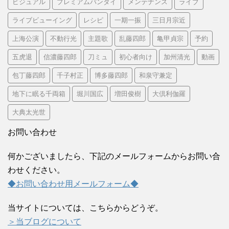
ビジュアル
プレミアムバンダイ
メンテナンス
ライブ
ライブビューイング
レシピ
一期一振
三日月宗近
上海公演
不動行光
主題歌
乱藤四郎
亀甲貞宗
予約
五虎退
信濃藤四郎
刀ミュ
初心者向け
加州清光
動画
包丁藤四郎
千子村正
博多藤四郎
和泉守兼定
地下に眠る千両箱
堀川国広
増田俊樹
大倶利伽羅
大典太光世
お問い合わせ
何かございましたら、下記のメールフォームからお問い合
わせください。
◆お問い合わせ用メールフォーム◆
当サイトについては、こちらからどうぞ。
＞当ブログについて