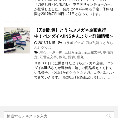
「刀剣乱舞剣-ONLINE- 本革デザインチョーカー」
が登場しました。 発売は2017年9月を予定、予約期
間は2017年7月14日～21日となっています。 …
【刀剣乱舞】とうらぶメガネ企画進行
中！バンダイ×JINSさんより＜詳細情報＞
2016/11/15
-
コラボグッズ
,
刀剣乱舞（とうら
ぶ）グッズ
JINS
,
一期一振
,
三日月宗近
,
宗三左文字
,
歌仙兼
定
,
江雪左文字
,
膝丸
,
髭切
,
鶯丸
９月３０日に公開されたとうらぶメガネ企画。 バン
ダイ×JINSさんが審神者に嬉しい商品考えてくれて
いる様子。 今回はそのとうらぶメガネコラボについ
てみていきます。 ※2016/11/15追記しました。 …