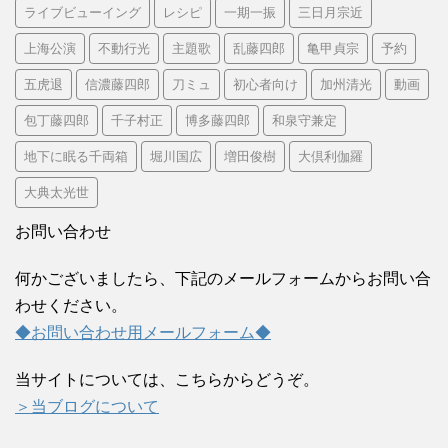
ライブビューイング
レシピ
一期一振
三日月宗近
上海公演
不動行光
主題歌
乱藤四郎
亀甲貞宗
予約
五虎退
信濃藤四郎
刀ミュ
初心者向け
加州清光
動画
包丁藤四郎
千子村正
博多藤四郎
和泉守兼定
地下に眠る千両箱
堀川国広
増田俊樹
大倶利伽羅
大典太光世
お問い合わせ
何かございましたら、下記のメールフォームからお問い合
わせください。
◆お問い合わせ用メールフォーム◆
当サイトについては、こちらからどうぞ。
＞当ブログについて