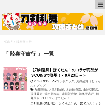
HOME
>
陸奥守吉行
「 陸奥守吉行 」 一覧
【刀剣乱舞】ぽてだん！のコラボ商品が
３COINSで登場！＜9月23日～＞
2017/09/15
-
コラボグッズ
,
刀剣乱舞（とうら
ぶ）グッズ
加州清光
,
大倶利伽羅
,
太鼓鐘貞宗
,
山姥切国広
,
歌仙兼定
,
燭台切光忠
,
蜂須賀虎徹
,
陸奥守吉行
,
鶴
丸国永
,
3COINS
,
ぽてだん！
刀剣乱舞-ONLINE-（とうらぶ）の「ぽてだん！」シ