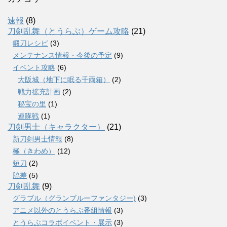
速報
(8)
刀剣乱舞（とうらぶ）ゲーム攻略
(21)
鍛刀レシピ
(3)
メンテナンス情報・今後の予定
(9)
イベント攻略
(6)
大阪城（地下に眠る千両箱）
(2)
戦力拡充計画
(2)
秘宝の里
(1)
連隊戦
(1)
刀剣男士（キャラクター）
(21)
新刀剣男士情報
(8)
極（きわめ）
(12)
短刀
(2)
脇差
(5)
刀剣乱舞
(9)
グラブル（グランブルーファンタジー)
(3)
アニメ以外のとうらぶ番組情報
(3)
とうらぶコラボイベント・展示
(3)