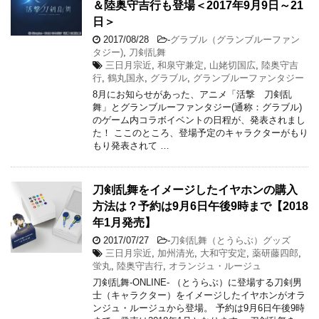
＆陸奥守吉行も登場＜2017年9月9日～21
日＞
2017/08/28
-
グラブル（グランブルーファン
タジー)
,
刀剣乱舞
三日月宗近
,
和泉守兼定
,
山姥切国広
,
陸奥守吉
行
,
鶴丸国永
,
グラブル
,
グランブルーファンタジー
8月にお知らせがあった、アニメ「活撃 刀剣乱
舞」とグランブルーファンタジー(通称：グラブル)
のゲーム内コラボイベントの日程が、発表されまし
た！ ここのところ、登場予定のキャラクターがもり
もり発表されて …
刀剣乱舞をイメージしたイヤホンの購入
方法は？予約は9月6日午後9時まで【2018
年1月発売】
2017/07/27
-
刀剣乱舞（とうらぶ）グッズ
三日月宗近
,
加州清光
,
大和守安定
,
薬研藤四郎
,
蛍丸
,
陸奥守吉行
,
オランジュ・ルージュ
刀剣乱舞-ONLINE- （とうらぶ）に登場する刀剣男
士（キャラクター）をイメージしたイヤホンがオラ
ンジュ・ルージュから登場。 予約は9月6日午後9時