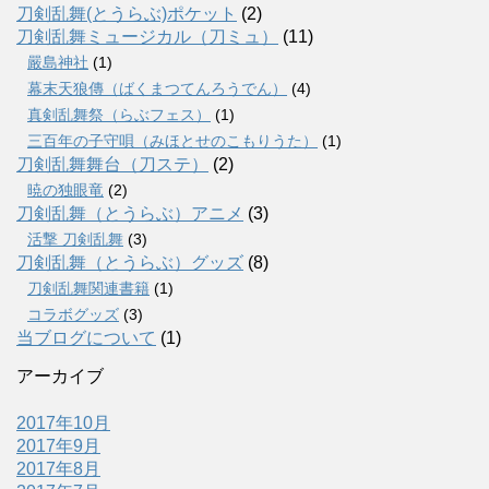
刀剣乱舞(とうらぶ)ポケット
(2)
刀剣乱舞ミュージカル（刀ミュ）
(11)
嚴島神社
(1)
幕末天狼傳（ばくまつてんろうでん）
(4)
真剣乱舞祭（らぶフェス）
(1)
三百年の子守唄（みほとせのこもりうた）
(1)
刀剣乱舞舞台（刀ステ）
(2)
暁の独眼竜
(2)
刀剣乱舞（とうらぶ）アニメ
(3)
活撃 刀剣乱舞
(3)
刀剣乱舞（とうらぶ）グッズ
(8)
刀剣乱舞関連書籍
(1)
コラボグッズ
(3)
当ブログについて
(1)
アーカイブ
2017年10月
2017年9月
2017年8月