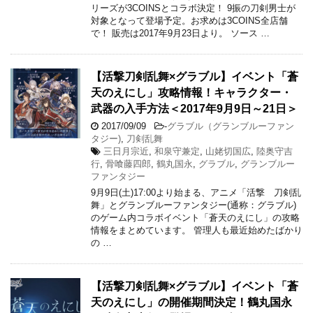
リーズが3COINSとコラボ決定！ 9振の刀剣男士が
対象となって登場予定。お求めは3COINS全店舗
で！ 販売は2017年9月23日より。 ソース …
【活撃刀剣乱舞×グラブル】イベント「蒼
天のえにし」攻略情報！キャラクター・
武器の入手方法＜2017年9月9日～21日＞
2017/09/09
-
グラブル（グランブルーファン
タジー)
,
刀剣乱舞
三日月宗近
,
和泉守兼定
,
山姥切国広
,
陸奥守吉
行
,
骨喰藤四郎
,
鶴丸国永
,
グラブル
,
グランブルー
ファンタジー
9月9日(土)17:00より始まる、アニメ「活撃 刀剣乱
舞」とグランブルーファンタジー(通称：グラブル)
のゲーム内コラボイベント「蒼天のえにし」の攻略
情報をまとめています。 管理人も最近始めたばかり
の …
【活撃刀剣乱舞×グラブル】イベント「蒼
天のえにし」の開催期間決定！鶴丸国永