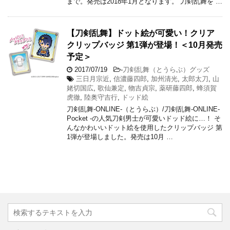
まで。発売は2018年1月となります。 刀剣乱舞を …
【刀剣乱舞】ドット絵が可愛い！クリア
クリップバッジ 第1弾が登場！＜10月発売
予定＞
2017/07/19
-
刀剣乱舞（とうらぶ）グッズ
三日月宗近
,
信濃藤四郎
,
加州清光
,
太郎太刀
,
山
姥切国広
,
歌仙兼定
,
物吉貞宗
,
薬研藤四郎
,
蜂須賀
虎徹
,
陸奥守吉行
,
ドッド絵
刀剣乱舞-ONLINE-（とうらぶ）/刀剣乱舞-ONLINE-
Pocket -の人気刀剣男士が可愛いドッド絵に…！ そ
んなかわいいドット絵を使用したクリップバッジ 第
1弾が登場しました。発売は10月 …