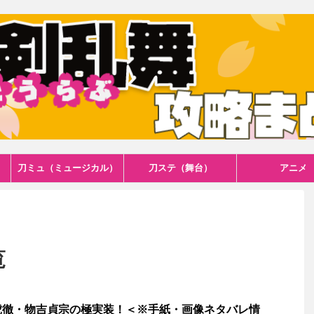
刀ミュ（ミュージカル）
刀ステ（舞台）
アニメ
覧
虎徹・物吉貞宗の極実装！＜※手紙・画像ネタバレ情