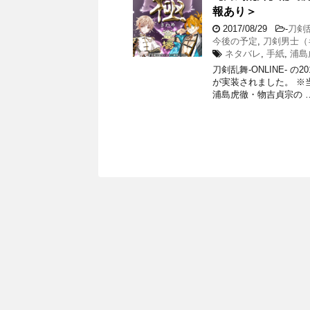
報あり＞
2017/08/29
-
刀剣
今後の予定
,
刀剣男士（
ネタバレ
,
手紙
,
浦島
刀剣乱舞-ONLINE-
が実装されました。 ※
浦島虎徹・物吉貞宗の 