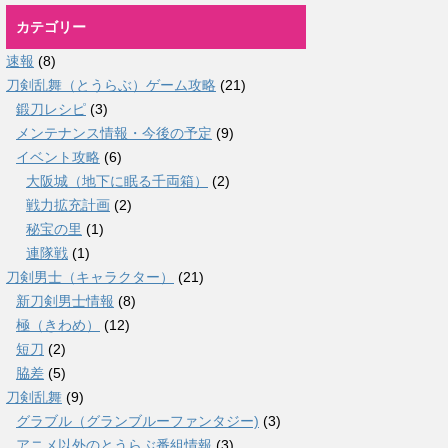
カテゴリー
速報
(8)
刀剣乱舞（とうらぶ）ゲーム攻略
(21)
鍛刀レシピ
(3)
メンテナンス情報・今後の予定
(9)
イベント攻略
(6)
大阪城（地下に眠る千両箱）
(2)
戦力拡充計画
(2)
秘宝の里
(1)
連隊戦
(1)
刀剣男士（キャラクター）
(21)
新刀剣男士情報
(8)
極（きわめ）
(12)
短刀
(2)
脇差
(5)
刀剣乱舞
(9)
グラブル（グランブルーファンタジー)
(3)
アニメ以外のとうらぶ番組情報
(3)