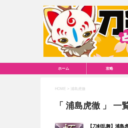
ホーム
攻略
HOME
>
浦島虎徹
「 浦島虎徹 」 一
【刀剣乱舞】浦島