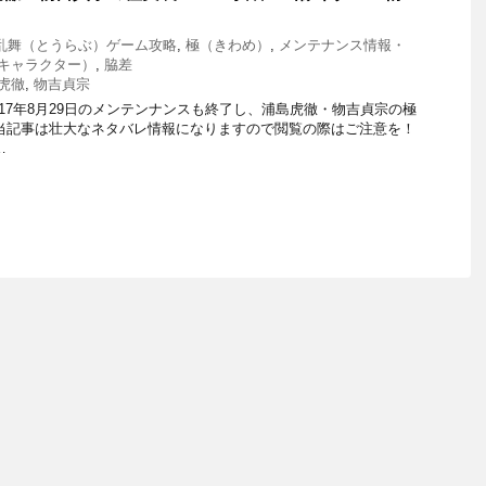
乱舞（とうらぶ）ゲーム攻略
,
極（きわめ）
,
メンテナンス情報・
キャラクター）
,
脇差
虎徹
,
物吉貞宗
 の2017年8月29日のメンテンナンスも終了し、浦島虎徹・物吉貞宗の極
当記事は壮大なネタバレ情報になりますので閲覧の際はご注意を！
…