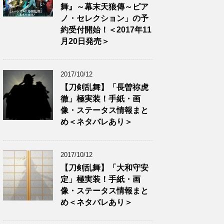
舞』～幕末天狼傳～ピア
ノ・セレクション」の予
約受付開始！＜2017年11
月20日発売＞
2017/10/12
【刀剣乱舞】「長曽祢虎
徹」極実装！手紙・画
像・ステータス情報まと
め＜ネタバレあり＞
2017/10/12
【刀剣乱舞】「大和守安
定」極実装！手紙・画
像・ステータス情報まと
め＜ネタバレあり＞