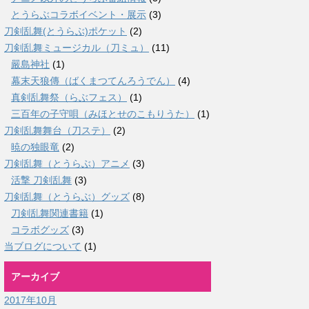
とうらぶコラボイベント・展示
(3)
刀剣乱舞(とうらぶ)ポケット
(2)
刀剣乱舞ミュージカル（刀ミュ）
(11)
嚴島神社
(1)
幕末天狼傳（ばくまつてんろうでん）
(4)
真剣乱舞祭（らぶフェス）
(1)
三百年の子守唄（みほとせのこもりうた）
(1)
刀剣乱舞舞台（刀ステ）
(2)
暁の独眼竜
(2)
刀剣乱舞（とうらぶ）アニメ
(3)
活撃 刀剣乱舞
(3)
刀剣乱舞（とうらぶ）グッズ
(8)
刀剣乱舞関連書籍
(1)
コラボグッズ
(3)
当ブログについて
(1)
アーカイブ
2017年10月