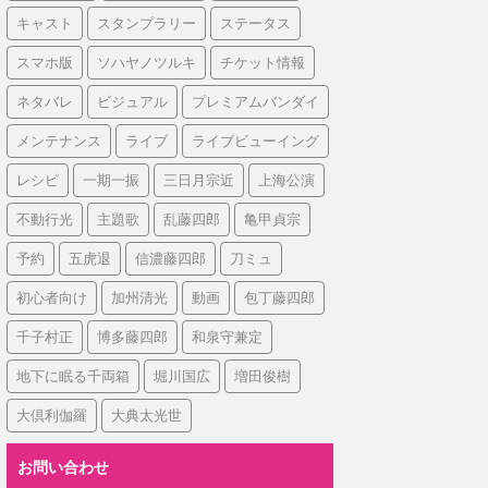
キャスト
スタンプラリー
ステータス
スマホ版
ソハヤノツルキ
チケット情報
ネタバレ
ビジュアル
プレミアムバンダイ
メンテナンス
ライブ
ライブビューイング
レシピ
一期一振
三日月宗近
上海公演
不動行光
主題歌
乱藤四郎
亀甲貞宗
予約
五虎退
信濃藤四郎
刀ミュ
初心者向け
加州清光
動画
包丁藤四郎
千子村正
博多藤四郎
和泉守兼定
地下に眠る千両箱
堀川国広
増田俊樹
大倶利伽羅
大典太光世
お問い合わせ