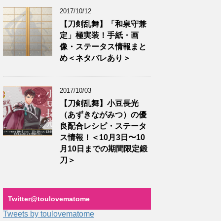
2017/10/12
【刀剣乱舞】「和泉守兼
定」極実装！手紙・画
像・ステータス情報まと
め＜ネタバレあり＞
2017/10/03
【刀剣乱舞】小豆長光
（あずきながみつ）の優
良配合レシピ・ステータ
ス情報！＜10月3日〜10
月10日までの期間限定鍛
刀＞
Twitter‎@toulovematome
Tweets by toulovematome