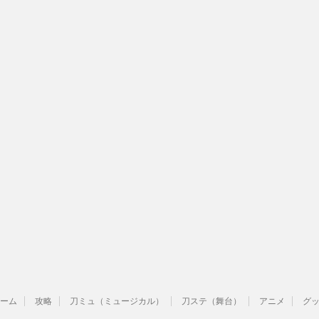
ーム
攻略
刀ミュ（ミュージカル）
刀ステ（舞台）
アニメ
グ