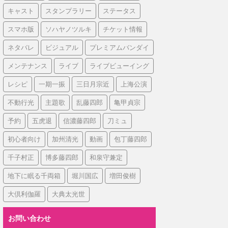
キャスト
スタンプラリー
ステータス
スマホ版
ソハヤノツルキ
チケット情報
ネタバレ
ビジュアル
プレミアムバンダイ
メンテナンス
ライブ
ライブビューイング
レシピ
一期一振
三日月宗近
上海公演
不動行光
主題歌
乱藤四郎
亀甲貞宗
予約
五虎退
信濃藤四郎
刀ミュ
初心者向け
加州清光
動画
包丁藤四郎
千子村正
博多藤四郎
和泉守兼定
地下に眠る千両箱
堀川国広
増田俊樹
大倶利伽羅
大典太光世
お問い合わせ