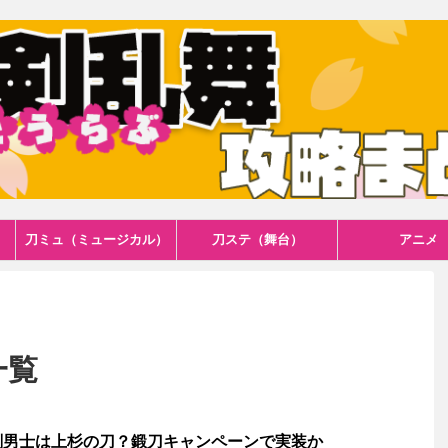
刀ミュ（ミュージカル）
刀ステ（舞台）
アニメ
一覧
剣男士は上杉の刀？鍛刀キャンペーンで実装か