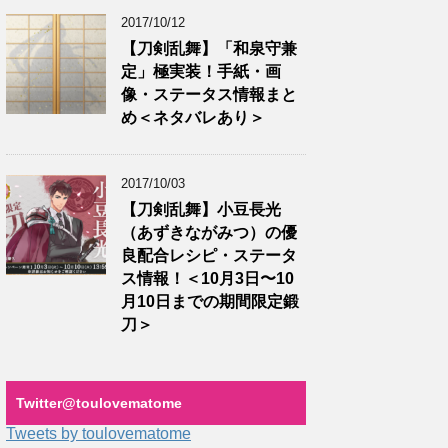
2017/10/12
【刀剣乱舞】「和泉守兼
定」極実装！手紙・画
像・ステータス情報まと
め＜ネタバレあり＞
2017/10/03
【刀剣乱舞】小豆長光
（あずきながみつ）の優
良配合レシピ・ステータ
ス情報！＜10月3日〜10
月10日までの期間限定鍛
刀＞
Twitter‎@toulovematome
Tweets by toulovematome