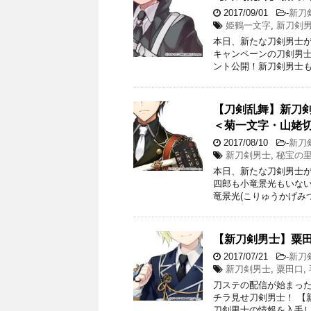
2017/09/01
-
新刀
姫鶴一文字
,
新刀剣
本日、新たな刀剣男士が
キャンペーンの刀剣男士
ント公開！新刀剣男士も
【刀剣乱舞】新刀
＜菊一文字・山姥
2017/08/10
-
新刀
新刀剣男士
,
秘宝の
本日、新たな刀剣男士が
四郎も小竜景光もいない
竜景光(こりゅうかげみつ
【新刀剣男士】粟
2017/07/21
-
新刀
新刀剣男士
,
粟田口
,
刀ステの配信が始まっ
チラ見せ刀剣男士！ 【
刀剣男士の情報を入手し