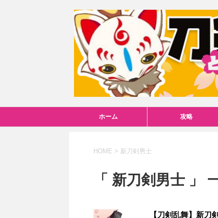
ホーム
攻略
HOME
>
新刀剣男士
「 新刀剣男士 」 
【刀剣乱舞】新刀