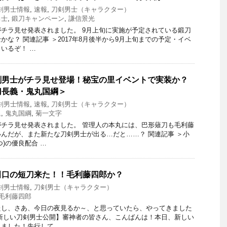
剣男士情報
,
速報
,
刀剣男士（キャラクター）
男士
,
鍛刀キャンペーン
,
謙信景光
チラ見せ発表されました。 9月上旬に実施が予定されている鍛刀
かな？ 関連記事 ＞2017年8月後半から9月上旬までの予定・イベ
いるぞ！ …
剣男士がチラ見せ登場！秘宝の里イベントで実装か？
切長義・鬼丸国綱＞
剣男士情報
,
速報
,
刀剣男士（キャラクター）
里
,
鬼丸国綱
,
菊一文字
チラ見せ発表されました。 管理人の本丸には、巴形薙刀も毛利藤
んだが、また新たな刀剣男士が出る…だと……？ 関連記事 ＞小
)の優良配合 …
田口の短刀来た！！毛利藤四郎か？
剣男士情報
,
刀剣男士（キャラクター）
毛利藤四郎
たし、さあ、今日の夜見るか～、と思っていたら、やってきました
新しい刀剣男士公開】審神者の皆さん、こんばんは！本日、新しい
ました！先行して …