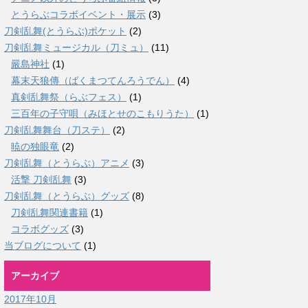
とうらぶコラボイベント・展示
(3)
刀剣乱舞(とうらぶ)ポケット
(2)
刀剣乱舞ミュージカル（刀ミュ）
(11)
嚴島神社
(1)
幕末天狼傳（ばくまつてんろうでん）
(4)
真剣乱舞祭（らぶフェス）
(1)
三百年の子守唄（みほとせのこもりうた）
(1)
刀剣乱舞舞台（刀ステ）
(2)
暁の独眼竜
(2)
刀剣乱舞（とうらぶ）アニメ
(3)
活撃 刀剣乱舞
(3)
刀剣乱舞（とうらぶ）グッズ
(8)
刀剣乱舞関連書籍
(1)
コラボグッズ
(3)
当ブログについて
(1)
アーカイブ
2017年10月