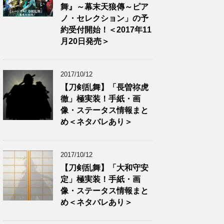
舞』～幕末天狼傳～ピア
ノ・セレクション」の予
約受付開始！＜2017年11
月20日発売＞
2017/10/12
【刀剣乱舞】「長曽祢虎
徹」極実装！手紙・画
像・ステータス情報まと
め＜ネタバレあり＞
2017/10/12
【刀剣乱舞】「大和守安
定」極実装！手紙・画
像・ステータス情報まと
め＜ネタバレあり＞