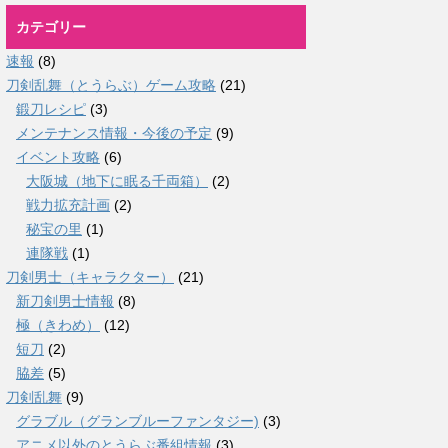
カテゴリー
速報
(8)
刀剣乱舞（とうらぶ）ゲーム攻略
(21)
鍛刀レシピ
(3)
メンテナンス情報・今後の予定
(9)
イベント攻略
(6)
大阪城（地下に眠る千両箱）
(2)
戦力拡充計画
(2)
秘宝の里
(1)
連隊戦
(1)
刀剣男士（キャラクター）
(21)
新刀剣男士情報
(8)
極（きわめ）
(12)
短刀
(2)
脇差
(5)
刀剣乱舞
(9)
グラブル（グランブルーファンタジー)
(3)
アニメ以外のとうらぶ番組情報
(3)