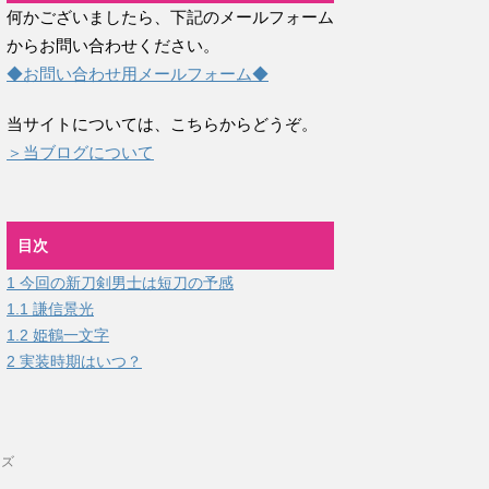
何かございましたら、下記のメールフォーム
からお問い合わせください。
◆お問い合わせ用メールフォーム◆
当サイトについては、こちらからどうぞ。
＞当ブログについて
目次
1
今回の新刀剣男士は短刀の予感
1.1
謙信景光
1.2
姫鶴一文字
2
実装時期はいつ？
ッズ