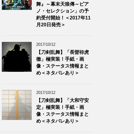
舞』～幕末天狼傳～ピア
ノ・セレクション」の予
約受付開始！＜2017年11
月20日発売＞
2017/10/12
【刀剣乱舞】「長曽祢虎
徹」極実装！手紙・画
像・ステータス情報まと
め＜ネタバレあり＞
2017/10/12
【刀剣乱舞】「大和守安
定」極実装！手紙・画
像・ステータス情報まと
め＜ネタバレあり＞