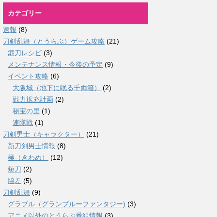
カテゴリー
速報
(8)
刀剣乱舞（とうらぶ）ゲーム攻略
(21)
鍛刀レシピ
(3)
メンテナンス情報・今後の予定
(9)
イベント攻略
(6)
大阪城（地下に眠る千両箱）
(2)
戦力拡充計画
(2)
秘宝の里
(1)
連隊戦
(1)
刀剣男士（キャラクター）
(21)
新刀剣男士情報
(8)
極（きわめ）
(12)
短刀
(2)
脇差
(5)
刀剣乱舞
(9)
グラブル（グランブルーファンタジー)
(3)
アニメ以外のとうらぶ番組情報
(3)