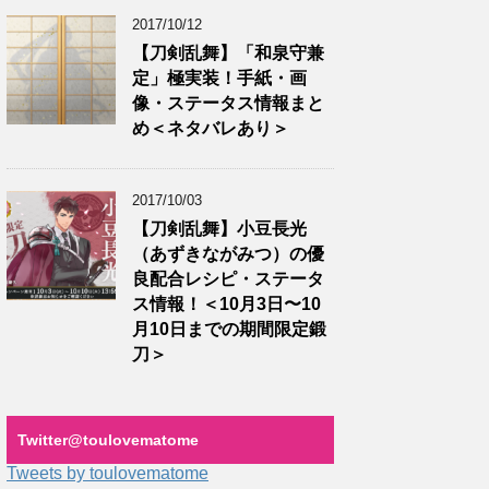
2017/10/12
【刀剣乱舞】「和泉守兼
定」極実装！手紙・画
像・ステータス情報まと
め＜ネタバレあり＞
2017/10/03
【刀剣乱舞】小豆長光
（あずきながみつ）の優
良配合レシピ・ステータ
ス情報！＜10月3日〜10
月10日までの期間限定鍛
刀＞
Twitter‎@toulovematome
Tweets by toulovematome