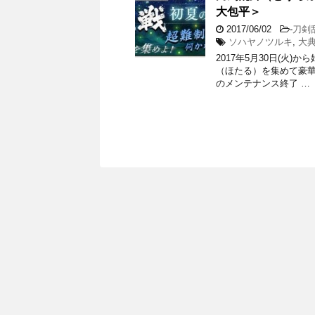
大包平＞
2017/06/02
-
刀剣
ソハヤノツルキ
,
大
2017年5月30日(火
（ほたる）を集めて豪華報
のメンテナンス終了 …