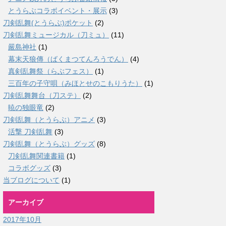
とうらぶコラボイベント・展示
(3)
刀剣乱舞(とうらぶ)ポケット
(2)
刀剣乱舞ミュージカル（刀ミュ）
(11)
嚴島神社
(1)
幕末天狼傳（ばくまつてんろうでん）
(4)
真剣乱舞祭（らぶフェス）
(1)
三百年の子守唄（みほとせのこもりうた）
(1)
刀剣乱舞舞台（刀ステ）
(2)
暁の独眼竜
(2)
刀剣乱舞（とうらぶ）アニメ
(3)
活撃 刀剣乱舞
(3)
刀剣乱舞（とうらぶ）グッズ
(8)
刀剣乱舞関連書籍
(1)
コラボグッズ
(3)
当ブログについて
(1)
アーカイブ
2017年10月