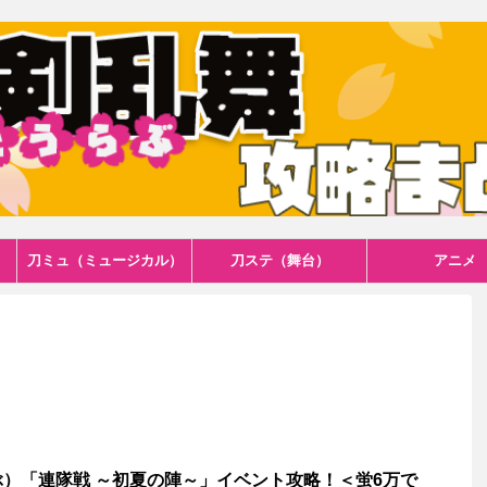
刀ミュ（ミュージカル）
刀ステ（舞台）
アニメ
）「連隊戦 ～初夏の陣～」イベント攻略！＜蛍6万で