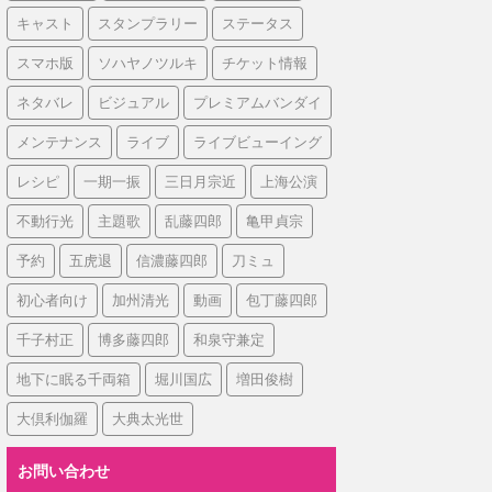
キャスト
スタンプラリー
ステータス
スマホ版
ソハヤノツルキ
チケット情報
ネタバレ
ビジュアル
プレミアムバンダイ
メンテナンス
ライブ
ライブビューイング
レシピ
一期一振
三日月宗近
上海公演
不動行光
主題歌
乱藤四郎
亀甲貞宗
予約
五虎退
信濃藤四郎
刀ミュ
初心者向け
加州清光
動画
包丁藤四郎
千子村正
博多藤四郎
和泉守兼定
地下に眠る千両箱
堀川国広
増田俊樹
大倶利伽羅
大典太光世
お問い合わせ