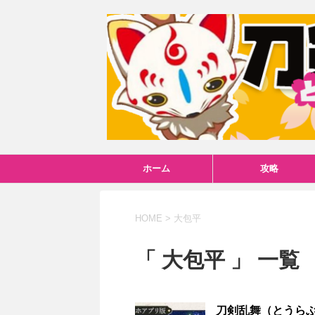
ホーム
攻略
HOME
>
大包平
「 大包平 」 一覧
刀剣乱舞（とうらぶ