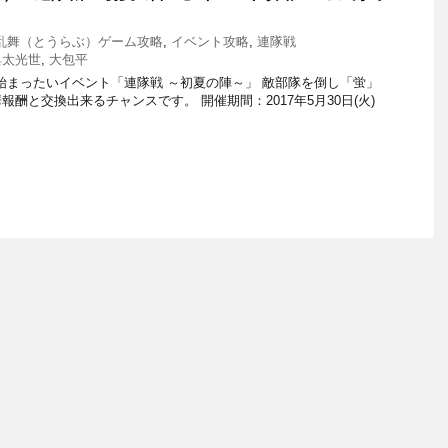
乱舞（とうらぶ）ゲーム攻略
,
イベント攻略
,
連隊戦
典太光世
,
大包平
)から始まったいイベント「連隊戦 ～初夏の陣～」 敵部隊を倒し「蛍」
酬と交換出来るチャンスです。 開催期間：2017年5月30日(火)